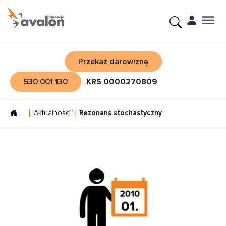
Przekaż darowiznę
530 001 130
KRS 0000270809
Aktualności
Rezonans stochastyczny