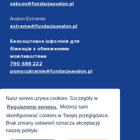
sekson@fundacjaavalon.pl
Avalon Extreme:
extreme@fundacjaavalon.pl
Безкоштовна інфолінія для
біженців з обмеженими
можливостями
790 688 222
pomocukrainie@fundacjaavalon.pl
Bezpieczne płatności
Nasz serwis używa cookies. Szczegóły w
Regulaminie serwisu.
Możesz sam
skonfigurować cookies w Twojej przeglądarce.
Brak zmiany ustawień oznacza akceptację
naszej polityki.