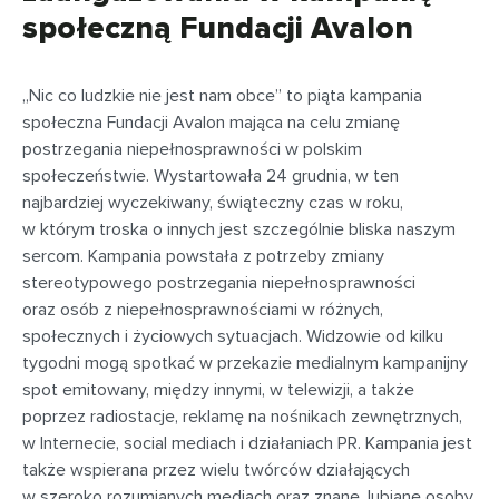
społeczną Fundacji Avalon
„Nic co ludzkie nie jest nam obce” to piąta kampania
społeczna Fundacji Avalon mająca na celu zmianę
postrzegania niepełnosprawności w polskim
społeczeństwie. Wystartowała 24 grudnia, w ten
najbardziej wyczekiwany, świąteczny czas w roku,
w którym troska o innych jest szczególnie bliska naszym
sercom. Kampania powstała z potrzeby zmiany
stereotypowego postrzegania niepełnosprawności
oraz osób z niepełnosprawnościami w różnych,
społecznych i życiowych sytuacjach. Widzowie od kilku
tygodni mogą spotkać w przekazie medialnym kampanijny
spot emitowany, między innymi, w telewizji, a także
poprzez radiostacje, reklamę na nośnikach zewnętrznych,
w Internecie, social mediach i działaniach PR. Kampania jest
także wspierana przez wielu twórców działających
w szeroko rozumianych mediach oraz znane, lubiane osoby