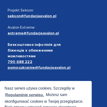
Projekt Sekson:
sekson@fundacjaavalon.pl
Avalon Extreme:
extreme@fundacjaavalon.pl
Безкоштовна інфолінія для
біженців з обмеженими
можливостями
790 688 222
pomocukrainie@fundacjaavalon.pl
Bezpieczne płatności
Nasz serwis używa cookies. Szczegóły w
Regulaminie serwisu.
Możesz sam
skonfigurować cookies w Twojej przeglądarce.