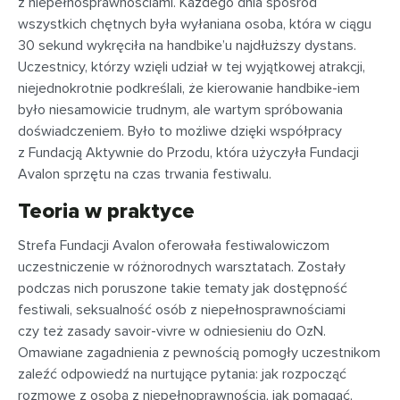
z niepełnosprawnościami. Każdego dnia spośród
wszystkich chętnych była wyłaniana osoba, która w ciągu
30 sekund wykręciła na handbike’u najdłuższy dystans.
Uczestnicy, którzy wzięli udział w tej wyjątkowej atrakcji,
niejednokrotnie podkreślali, że kierowanie handbike-iem
było niesamowicie trudnym, ale wartym spróbowania
doświadczeniem. Było to możliwe dzięki współpracy
z Fundacją Aktywnie do Przodu, która użyczyła Fundacji
Avalon sprzętu na czas trwania festiwalu.
Teoria w praktyce
Strefa Fundacji Avalon oferowała festiwalowiczom
uczestniczenie w różnorodnych warsztatach. Zostały
podczas nich poruszone takie tematy jak dostępność
festiwali, seksualność osób z niepełnosprawnościami
czy też zasady savoir-vivre w odniesieniu do OzN.
Omawiane zagadnienia z pewnością pomogły uczestnikom
zaleźć odpowiedź na nurtujące pytania: jak rozpocząć
rozmowę z osobą z niepełnoprawnością, jak pomagać,