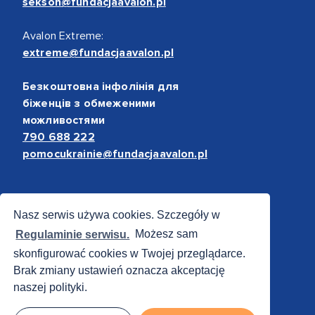
sekson@fundacjaavalon.pl
Avalon Extreme:
extreme@fundacjaavalon.pl
Безкоштовна інфолінія для
біженців з обмеженими
можливостями
790 688 222
pomocukrainie@fundacjaavalon.pl
Bezpieczne płatności
Nasz serwis używa cookies. Szczegóły w
Regulaminie serwisu.
Możesz sam
skonfigurować cookies w Twojej przeglądarce.
Brak zmiany ustawień oznacza akceptację
naszej polityki.