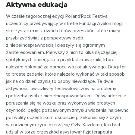
Aktywna edukacja
W czasie tegorocznej edycji Pol’and’Rock Festival
uczestnicy przebywający w strefie Fundacji Avalon mogli
skorzystać m.in. z dwóch torów przeszkód, które miały
przybliżyć świat z perspektywy osób
z niepełnosprawnością i cieszyły się ogromnym
zainteresowaniem. Pierwszy z nich to kilka najczęściej
spotykanych barier, jak na przykład krawężniki, które
należało pokonać za pomocą wózka aktywnego. Drugi tor
to proste zadanie, które należało wykonać w taki sposób,
jak na co dzień czynią to osoby niewidzące. Te dwie
aktywności uwrażliwiły festiwalowiczów na problemy
i potrzeby osób z niepełnosprawnościami. Doświadczenie
poruszania się na wózku oraz wykonywania prostych
czynności będąc pozbawionym zmysłu widzenia, na pewno
pozwoliły uczestnikom osobiście przekonać się z czym
w codziennym życiu mierzą się OzN. Każdemu, kto brał
udział w torze przeszkód asystował fizjoterapeuta