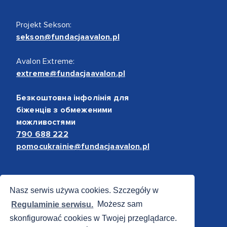
Projekt Sekson:
sekson@fundacjaavalon.pl
Avalon Extreme:
extreme@fundacjaavalon.pl
Безкоштовна інфолінія для
біженців з обмеженими
можливостями
790 688 222
pomocukrainie@fundacjaavalon.pl
Bezpieczne płatności
Nasz serwis używa cookies. Szczegóły w
Regulaminie serwisu.
Możesz sam
skonfigurować cookies w Twojej przeglądarce.