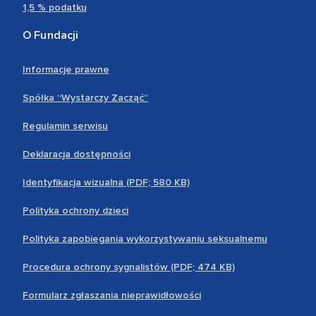
1,5 % podatku
O Fundacji
Informacje prawne
Spółka “Wystarczy Zacząć”
Regulamin serwisu
Deklaracja dostępności
Identyfikacja wizualna (PDF; 580 KB)
Polityka ochrony dzieci
Polityka zapobiegania wykorzystywaniu seksualnemu
Procedura ochrony sygnalistów (PDF; 474 KB)
Formularz zgłaszania nieprawidłowości