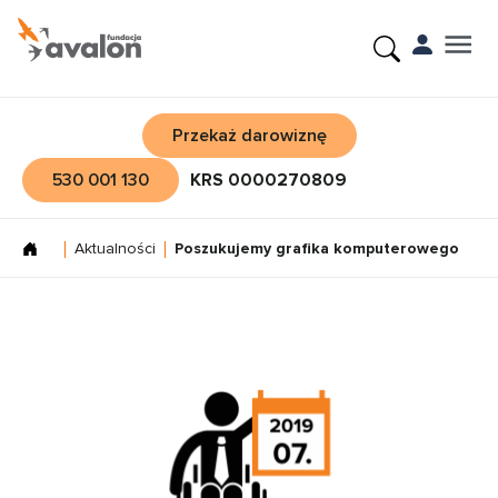
Przekaż darowiznę
530 001 130
KRS 0000270809
Aktualności
Poszukujemy grafika komputerowego