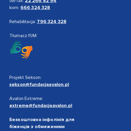
tel/fax:
22 266 82 94
kom:
666 324 328
Rehabilitacja:
796 324 328
Tłumacz PJM:
Projekt Sekson:
sekson@fundacjaavalon.pl
Avalon Extreme:
extreme@fundacjaavalon.pl
Безкоштовна інфолінія для
біженців з обмеженими