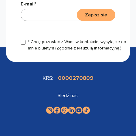
E-mail*
Zapisz się
* Chcę pozostać z Wami w kontakcie, wysyłajcie do
mnie biuletyn!
(Zgodnie z
klauzulą informacyjną
.)
KRS:
0000270809
Śledź nas!