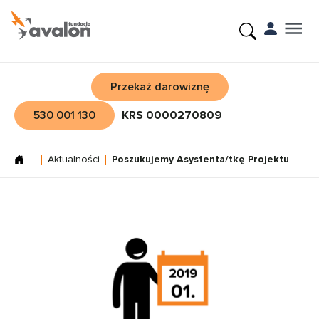
Przekaż darowiznę
530 001 130
KRS 0000270809
Aktualności
Poszukujemy Asystenta/tkę Projektu