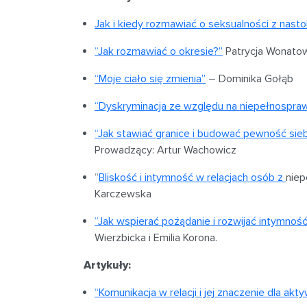
Jak i kiedy rozmawiać o seksualności z nasto
“Jak rozmawiać o okresie?”
Patrycja
Wonato
“Moje ciało się zmienia”
– Dominika Gołąb
“Dyskryminacja ze względu na niepełnosprawn
“Jak stawiać granice i budować pewność sieb
Prowadzący: Artur Wachowicz
“
Bliskość i intymność w relacjach osób z
niep
Karczewska
“Jak wspierać pożądanie i rozwijać intymnoś
Wierzbicka i
Emilia Korona.
Artykuły:
“Komunikacja w relacji i jej znaczenie dla akt