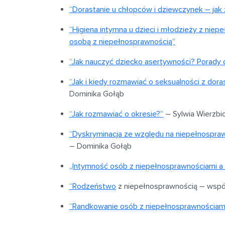
“Dorastanie u chłopców i dziewczynek – jak z
“Higiena intymna u dzieci i młodzieży z nie
osobą z niepełnosprawnością”
“Jak nauczyć dziecko asertywności? Porady 
“Jak i kiedy rozmawiać o seksualności z dor
Dominika Gołąb
“Jak rozmawiać o okresie?”
– Sylwia Wierzbi
“Dyskryminacja ze względu na niepełnospraw
– Dominika Gołąb
„Intymność osób z niepełnosprawnościami a 
“
Rodzeństwo
z niepełnosprawnością – wspól
“Randkowanie osób z niepełnosprawnościami 