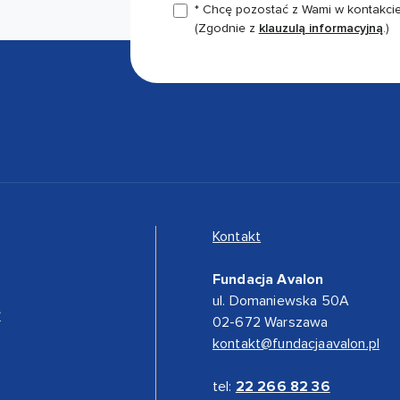
* Chcę pozostać z Wami w kontakcie,
(Zgodnie z
klauzulą informacyjną
.)
Kontakt
Fundacja Avalon
ul. Domaniewska 50A
”
02-672 Warszawa
kontakt@fundacjaavalon.pl
tel:
22 266 82 36