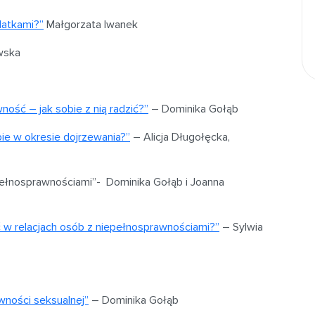
latkami?”
Małgorzata Iwanek
wska
ość – jak sobie z nią radzić?”
– Dominika Gołąb
ie w okresie dojrzewania?”
– Alicja Długołęcka,
ełnosprawnościami”-
Dominika Gołąb i Joanna
ć w relacjach osób z niepełnosprawnościami?”
– Sylwia
ywności seksualnej”
– Dominika Gołąb