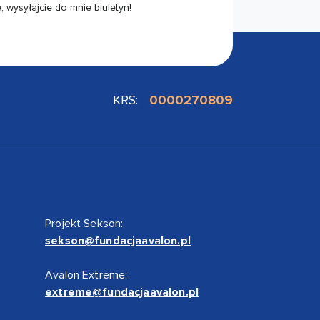
 wysyłajcie do mnie biuletyn!
KRS:
0000270809
Projekt Sekson:
sekson@fundacjaavalon.pl
Avalon Extreme:
extreme@fundacjaavalon.pl