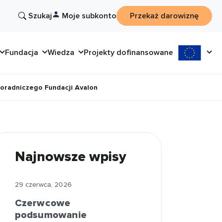
Szukaj
Moje subkonto
Przekaż darowiznę
Fundacja
Wiedza
Projekty dofinansowane
radniczego Fundacji Avalon
Najnowsze wpisy
29 czerwca, 2026
Czerwcowe
podsumowanie