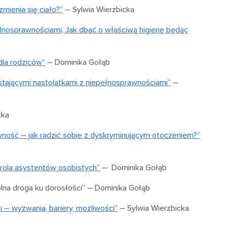
mienia się ciało?”
– Sylwia Wierzbicka
pełnosprawnościami, Jak dbać o właściwą higienę będąc
dla rodziców”
– Dominika Gołąb
astającymi nastolatkami z niepełnosprawnościami”
–
cka
ność – jak radzić sobie z dyskryminującym otoczeniem?”
rola asystentów osobistych”
–
Dominika Gołąb
na droga ku dorosłości” –
Dominika Gołąb
– wyzwania, bariery, możliwości”
– Sylwia Wierzbicka