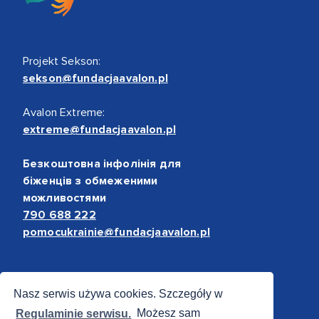
Projekt Sekson:
sekson@fundacjaavalon.pl
Avalon Extreme:
extreme@fundacjaavalon.pl
Безкоштовна інфолінія для
біженців з обмеженими
можливостями
790 688 222
pomocukrainie@fundacjaavalon.pl
Bezpieczne płatności
Nasz serwis używa cookies. Szczegóły w
Regulaminie serwisu.
Możesz sam