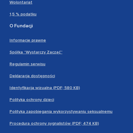
Wolontariat
1,5 % podatku
O Fundacji
Informacje prawne
Spółka “Wystarczy Zacząć”
Regulamin serwisu
Deklaracja dostępności
Identyfikacja wizualna (PDF; 580 KB)
Polityka ochrony dzieci
Polityka zapobiegania wykorzystywaniu seksualnemu
Procedura ochrony sygnalistów (PDF; 474 KB)