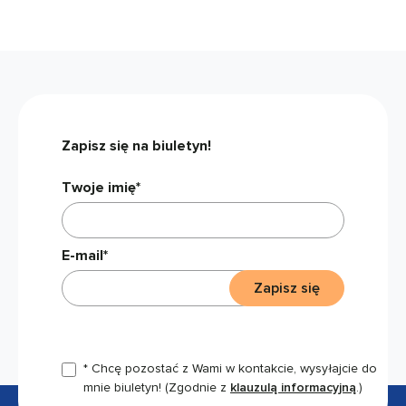
Zapisz się na biuletyn!
Twoje imię*
E-mail*
Zapisz się
* Chcę pozostać z Wami w kontakcie, wysyłajcie do
mnie biuletyn!
(Zgodnie z
klauzulą informacyjną
.)