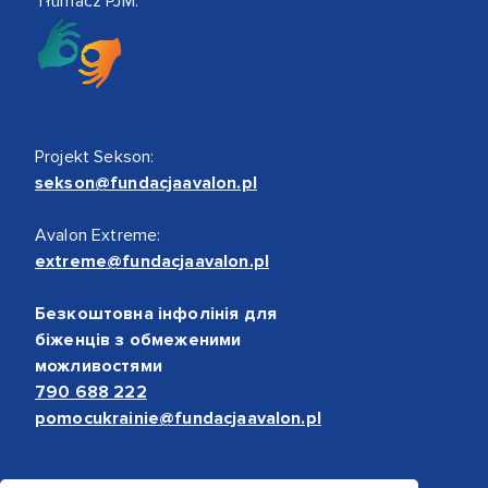
Tłumacz PJM:
Projekt Sekson:
sekson@fundacjaavalon.pl
Avalon Extreme:
extreme@fundacjaavalon.pl
Безкоштовна інфолінія для
біженців з обмеженими
можливостями
790 688 222
pomocukrainie@fundacjaavalon.pl