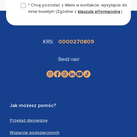
* Chcę pozostać z Wami w kontakcie, wysyłajcie do
mnie biuletyn!
(Zgodnie z
klauzulą informacyjną
.)
KRS:
0000270809
Śledź nas!
Jak możesz pomóc?
Przekaż darowiznę
Wsparcie podopiecznych