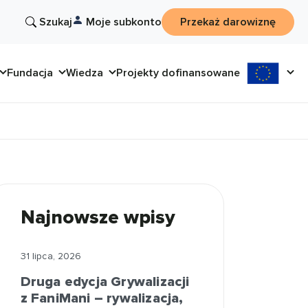
Szukaj
Moje subkonto
Przekaż darowiznę
Fundacja
Wiedza
Projekty dofinansowane
Najnowsze wpisy
31 lipca, 2026
Druga edycja Grywalizacji
z FaniMani – rywalizacja,