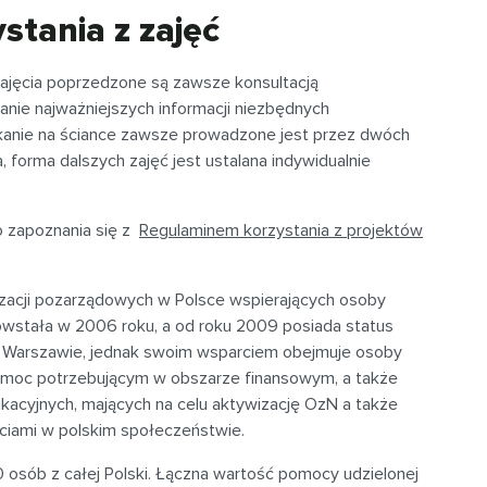
stania z zajęć
 zajęcia poprzedzone są zawsze konsultacją
ranie najważniejszych informacji niezbędnych
kanie na ściance zawsze prowadzone jest przez dwóch
 forma dalszych zajęć jest ustalana indywidualnie
o zapoznania się z
Regulaminem korzystania z projektów
nizacji pozarządowych w Polsce wspierających osoby
owstała w 2006 roku, a od roku 2009 posiada status
 w Warszawie, jednak swoim wsparciem obejmuje osoby
 pomoc potrzebującym w obszarze finansowym, a także
acyjnych, mających na celu aktywizację OzN a także
ciami w polskim społeczeństwie.
0 osób z całej Polski. Łączna wartość pomocy udzielonej