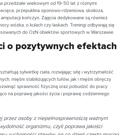
b w przedziale wiekowym od 19-50 lat z różnymi
ecięce, przepuklina oponowo-rdzeniowa, skolioza,
 amputacji kończyn. Zajęcia dedykowane są również
cy wózka, o kulach czy laskach. Treningi odbywają się
tosowanych do OzN obiektów sportowych w Warszawie.
ci o pozytywnych efektach
ztałtują sylwetkę ciała, rozwijając siłę i wytrzymałość
ych, mięśni stabilizujących tułów, jak i mięśni obręczy
 rozwinąć sprawność fizyczną oraz pobudzić do pracy
cząco na poprawę jakości życia i poprawę codziennego
j przez osoby z niepełnosprawnością ważnym
ydolność organizmu, czyli poprawa jakości
esu ruchomości stawów, na co dzień często mocno