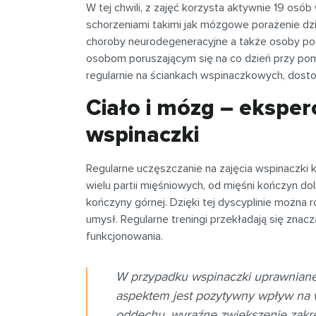
W tej chwili, z zajęć korzysta aktywnie 19 osó
schorzeniami takimi jak mózgowe porażenie dzi
choroby neurodegeneracyjne a także osoby po
osobom poruszającym się na co dzień przy pomo
regularnie na ściankach wspinaczkowych, dos
Ciało i mózg – eksper
wspinaczki
Regularne uczęszczanie na zajęcia wspinaczki ks
wielu partii mięśniowych, od mięśni kończyn doln
kończyny górnej. Dzięki tej dyscyplinie można
umysł. Regularne treningi przekładają się zna
funkcjonowania.
W przypadku wspinaczki uprawniane
aspektem jest pozytywny wpływ na w
oddechu, wyraźne zwiększenie zakr