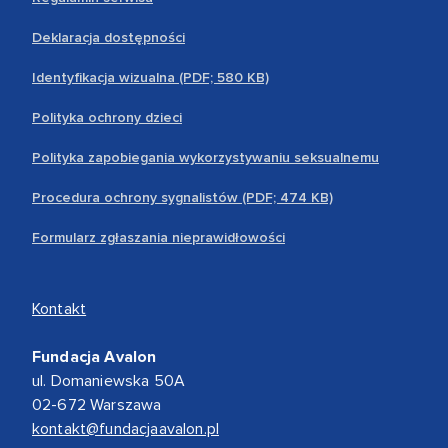
Deklaracja dostępności
Identyfikacja wizualna (PDF; 580 KB)
Polityka ochrony dzieci
Polityka zapobiegania wykorzystywaniu seksualnemu
Procedura ochrony sygnalistów (PDF; 474 KB)
Formularz zgłaszania nieprawidłowości
Kontakt
Fundacja Avalon
ul. Domaniewska 50A
02-672 Warszawa
kontakt@fundacjaavalon.pl