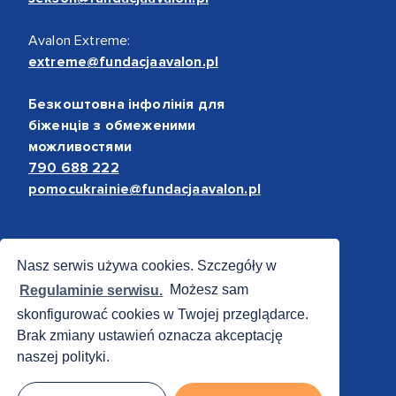
Avalon Extreme:
extreme@fundacjaavalon.pl
Безкоштовна інфолінія для
біженців з обмеженими
можливостями
790 688 222
pomocukrainie@fundacjaavalon.pl
Bezpieczne płatności
Nasz serwis używa cookies. Szczegóły w
Regulaminie serwisu.
Możesz sam
skonfigurować cookies w Twojej przeglądarce.
Brak zmiany ustawień oznacza akceptację
naszej polityki.