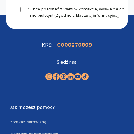
* Chcę pozostać z Wami w kontakcie, wysyłajcie do
mnie biuletyn!
(Zgodnie z
klauzulą informacyjną
.)
KRS:
0000270809
Śledź nas!
Jak możesz pomóc?
Przekaż darowiznę
Wsparcie podopiecznych