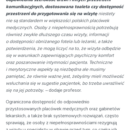
komunikacyjnych, dostosowana toaleta czy dostępność
przestrzeni do przygotowania się na wizytę
niestety
nie są standardem w większości polskich placówek
medycznych. Osoby z niepełnosprawnością potrzebują
również zwykle dłuższego czasu wizyty, informacji
o dostępności obniżanego fotela lub leżanki, a także
potwierdzenia, że mogą liczyć na to, że wizyta odbędzie
się w warunkach zapewniających psychiczny komfort
oraz poszanowanie intymności pacjenta. Techniczne
i merytoryczne aspekty są niezbędna ale musimy
pamiętać, że równie ważne jest, żebyśmy mieli możliwość
wsłuchania się w sugestie pacjentek, bo trzeba uwrażliwić
się na jej potrzeby. –
dodaje profesor.
Ograniczona dostępność do odpowiednio
przystosowanych placówek medycznych oraz gabinetów
lekarskich, a także brak systemowych rozwiązań, często
sprawiają, że osoby z niepełnosprawnościami rezygnują
z wizyty u specjalisty w obawie przed tym, co czeka ich