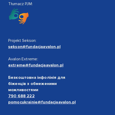
Tłumacz PJM:
Projekt Sekson:
sekson@fundacjaavalon.pl
Avalon Extreme:
extreme@fundacjaavalon.pl
Безкоштовна інфолінія для
біженців з обмеженими
можливостями
790 688 222
pomocukrainie@fundacjaavalon.pl