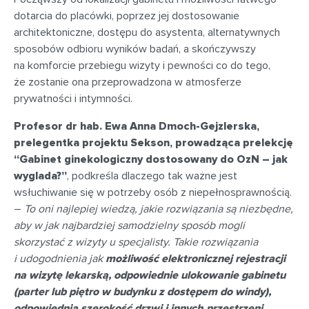
dotarcia do placówki, poprzez jej dostosowanie
architektoniczne, dostępu do asystenta, alternatywnych
sposobów odbioru wyników badań, a skończywszy
na komforcie przebiegu wizyty i pewności co do tego,
że zostanie ona przeprowadzona w atmosferze
prywatności i intymności.
Profesor dr hab. Ewa Anna Dmoch-Gejzlerska,
prelegentka projektu Sekson, prowadząca prelekcję
“Gabinet ginekologiczny dostosowany do OzN – jak
wyglada?”
, podkreśla dlaczego tak ważne jest
wsłuchiwanie się w potrzeby osób z niepełnosprawnością.
–
To oni najlepiej wiedzą, jakie rozwiązania są niezbędne,
aby w jak najbardziej samodzielny sposób mogli
skorzystać z wizyty u specjalisty. Takie rozwiązania
i udogodnienia jak
możliwość elektronicznej rejestracji
na wizytę lekarską, odpowiednie ulokowanie gabinetu
(parter lub piętro w budynku z dostępem do windy),
odpowiednia szerokość drzwi i innych przestrzeni