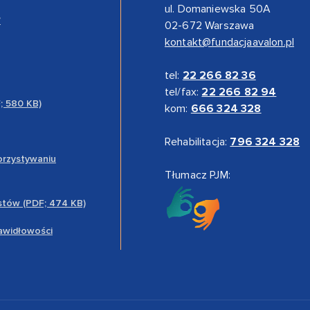
ul. Domaniewska 50A
”
02-672 Warszawa
kontakt@fundacjaavalon.pl
tel:
22 266 82 36
tel/fax:
22 266 82 94
F; 580 KB)
kom:
666 324 328
Rehabilitacja:
796 324 328
orzystywaniu
Tłumacz PJM:
stów (PDF; 474 KB)
rawidłowości