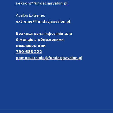
sekson@fundacjaavalon.pl
Avalon Extreme:
extreme@fundacjaavalon.pl
Безкоштовна інфолінія для
біженців з обмеженими
можливостями
790 688 222
pomocukrainie@fundacjaavalon.pl