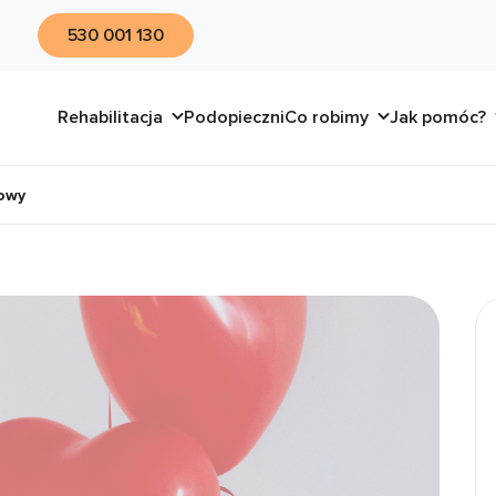
530 001 130
Rehabilitacja
Podopieczni
Co robimy
Jak pomóc?
nowy