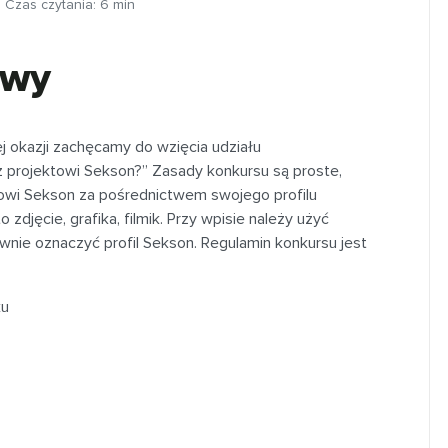
Czas czytania:
6
min
owy
j okazji
zachę
camy do wzięcia udziału
z projektowi
Sekson
?
”
Zasady konkursu są proste,
towi
Sekson
za pośrednictwem swojego profilu
zdjęcie, grafika, filmik. Przy wpisie należy użyć
ywnie oznaczyć
profil
Sekson
. Regulamin konkursu jest
ku