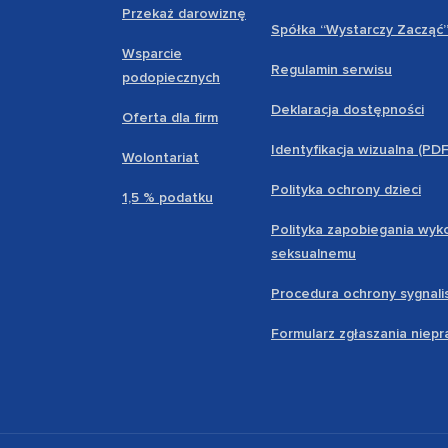
Przekaż darowiznę
Spółka “Wystarczy Zacząć
Wsparcie
Regulamin serwisu
podopiecznych
Deklaracja dostępności
Oferta dla firm
Identyfikacja wizualna (PD
Wolontariat
Polityka ochrony dzieci
1,5 % podatku
Polityka zapobiegania wyk
seksualnemu
Procedura ochrony sygnali
Formularz zgłaszania niep