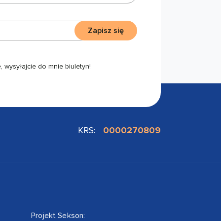
Zapisz się
 wysyłajcie do mnie biuletyn!
KRS:
0000270809
Projekt Sekson: