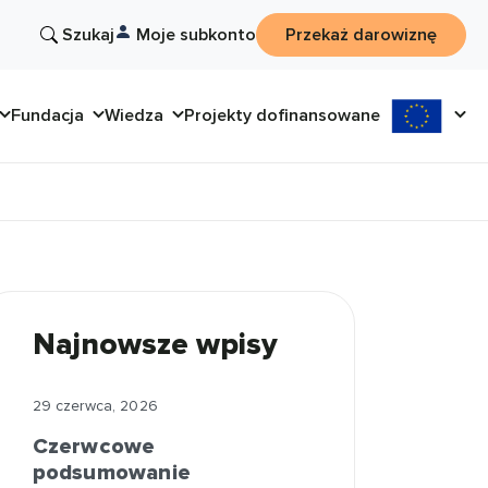
Szukaj
Moje subkonto
Przekaż darowiznę
Fundacja
Wiedza
Projekty dofinansowane
Najnowsze wpisy
29 czerwca, 2026
Czerwcowe
podsumowanie