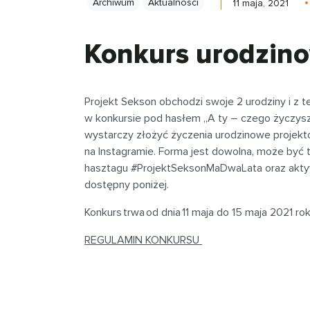
Archiwum
Aktualności
11 maja, 2021
Konkurs urodzin
Projekt
Sekson
obchodzi swoje 2 urodziny i z te
w konkursie
pod hasłem
„A ty – czego życzys
wystarczy złożyć
ż
yczenia
urodzinowe
projek
na Instagramie.
Forma jest dowolna, może być to 
hasztagu
#ProjektSeksonMaDwaLata oraz akt
dostępny poniżej.
Konkurs trwa od dnia 11
maja
do 15 maja 2021 ro
REGULAMIN KONKURSU