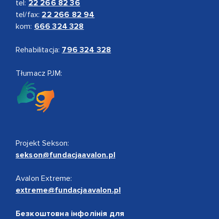
tel:
22 266 82 36
tel/fax:
22 266 82 94
kom:
666 324 328
Rehabilitacja:
796 324 328
Tłumacz PJM:
Projekt Sekson:
sekson@fundacjaavalon.pl
Avalon Extreme:
extreme@fundacjaavalon.pl
Безкоштовна інфолінія для