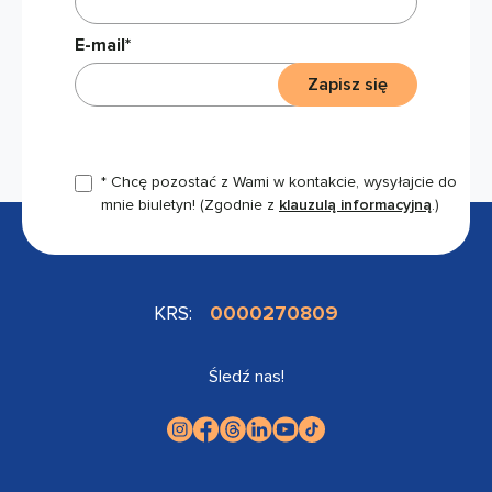
E-mail*
Zapisz się
* Chcę pozostać z Wami w kontakcie, wysyłajcie do
mnie biuletyn!
(Zgodnie z
klauzulą informacyjną
.)
KRS:
0000270809
Śledź nas!