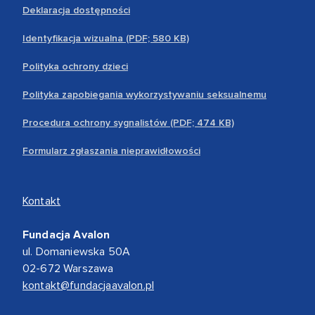
Deklaracja dostępności
Identyfikacja wizualna (PDF; 580 KB)
Polityka ochrony dzieci
Polityka zapobiegania wykorzystywaniu seksualnemu
Procedura ochrony sygnalistów (PDF; 474 KB)
Formularz zgłaszania nieprawidłowości
Kontakt
Fundacja Avalon
ul. Domaniewska 50A
02-672 Warszawa
kontakt@fundacjaavalon.pl