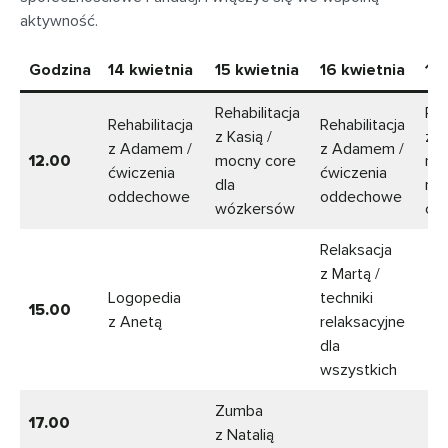
aktywność.
Godzina
14 kwietnia
15 kwietnia
16 kwietnia
17 
Rehabilitacja
Reh
Rehabilitacja
Rehabilitacja
z Kasią /
z K
z Adamem /
z Adamem /
12.00
mocny core
rz
ćwiczenia
ćwiczenia
dla
nog
oddechowe
oddechowe
wózkersów
ch
Relaksacja
z Martą /
Logopedia
techniki
15.00
z Anetą
relaksacyjne
dla
wszystkich
Zumba
17.00
z Natalią