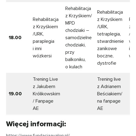
Rehabilitacja
Rehabilitacja
z Krzyśkiem/
Rehabilitacja
z Krzyśkiem
Reh
MPD
z Krzyśkiem
/URK,
z K
chodziaki –
/URK,
tetraplegia,
/M
18.00
samodzielne
paraplegia
stwardnienie
wó
chodziaki,
i inni
zanikowe
i in
przy
wózkersi
boczne,
wó
balkoniku,
dystrofie
o kulach
Trening Live
Trening live
z Jakubem
z Adrianem
19.00
Królikowskim
Beściakiem/
/ Fanpage
na fanpage
AE
AE
Więcej informacji:
https://www.fundacjaavalon.pl/