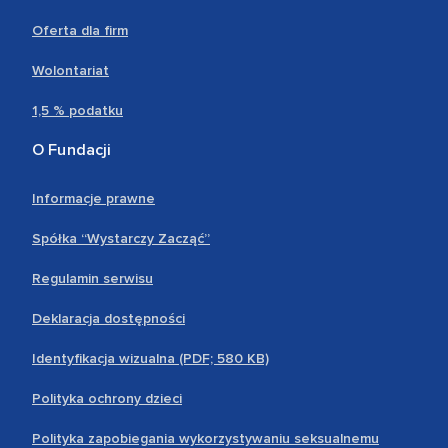
Oferta dla firm
Wolontariat
1,5 % podatku
O Fundacji
Informacje prawne
Spółka “Wystarczy Zacząć”
Regulamin serwisu
Deklaracja dostępności
Identyfikacja wizualna (PDF; 580 KB)
Polityka ochrony dzieci
Polityka zapobiegania wykorzystywaniu seksualnemu