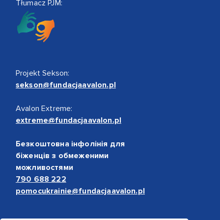
Tłumacz PJM:
Projekt Sekson:
sekson@fundacjaavalon.pl
Avalon Extreme:
extreme@fundacjaavalon.pl
Безкоштовна інфолінія для
біженців з обмеженими
можливостями
790 688 222
pomocukrainie@fundacjaavalon.pl