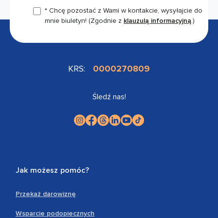
* Chcę pozostać z Wami w kontakcie, wysyłajcie do
mnie biuletyn!
(Zgodnie z
klauzulą informacyjną
.)
KRS:
0000270809
Śledź nas!
Jak możesz pomóc?
Przekaż darowiznę
Wsparcie podopiecznych