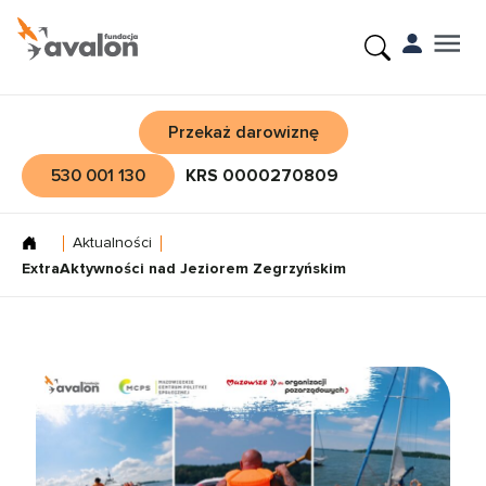
Przekaż darowiznę
530 001 130
KRS 0000270809
Aktualności
ExtraAktywności nad Jeziorem Zegrzyńskim