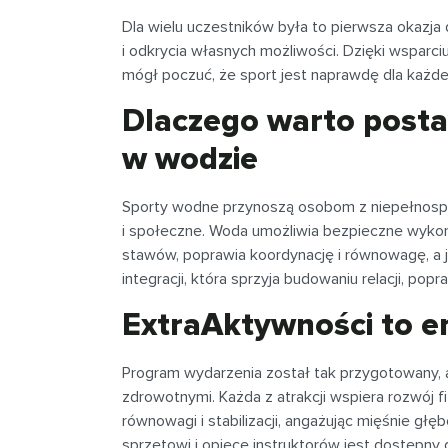
Dla wielu uczestników była to pierwsza okazja
i odkrycia własnych możliwości. Dzięki wsparc
mógł poczuć, że sport jest naprawdę dla każd
Dlaczego warto post
w wodzie
Sporty wodne przynoszą osobom z niepełnospra
i społeczne. Woda umożliwia bezpieczne wyko
stawów, poprawia koordynację i równowagę, a j
integracji, która sprzyja budowaniu relacji, p
ExtraAktywności to en
Program wydarzenia został tak przygotowany, 
zdrowotnymi. Każda z atrakcji wspiera rozwój f
równowagi i stabilizacji, angażując mięśnie głę
sprzętowi i opiece instruktorów jest dostępn