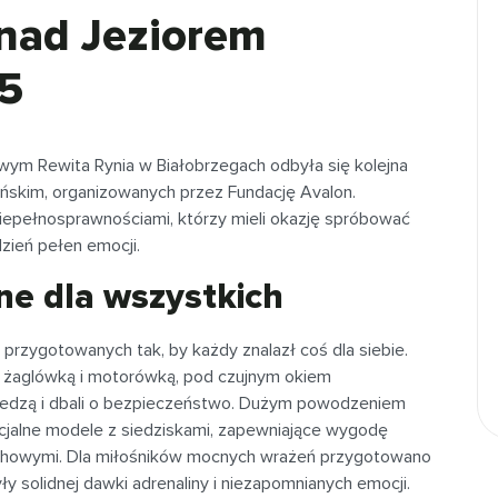
nad Jeziorem
25
ym Rewita Rynia w Białobrzegach odbyła się kolejna
ńskim, organizowanych przez Fundację Avalon.
iepełnosprawnościami, którzy mieli okazję spróbować
zień pełen emocji.
e dla wszystkich
przygotowanych tak, by każdy znalazł coś dla siebie.
y żaglówką i motorówką, pod czujnym okiem
 wiedzą i dbali o bezpieczeństwo. Dużym powodzeniem
pecjalne modele z siedziskami, zapewniające wygodę
uchowymi. Dla miłośników mocnych wrażeń przygotowano
y solidnej dawki adrenaliny i niezapomnianych emocji.