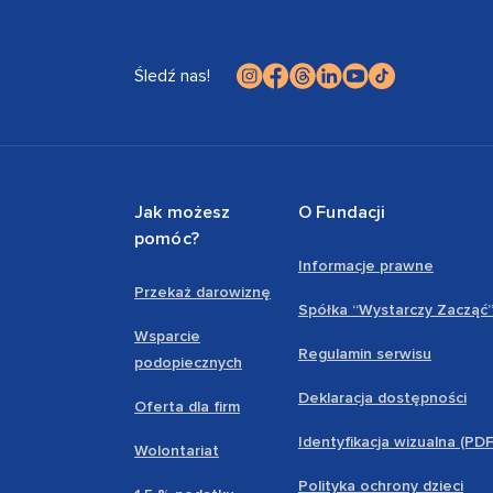
Śledź nas!
Jak możesz
O Fundacji
pomóc?
Informacje prawne
Przekaż darowiznę
Spółka “Wystarczy Zacząć
Wsparcie
Regulamin serwisu
podopiecznych
Deklaracja dostępności
Oferta dla firm
Identyfikacja wizualna (PD
Wolontariat
Polityka ochrony dzieci