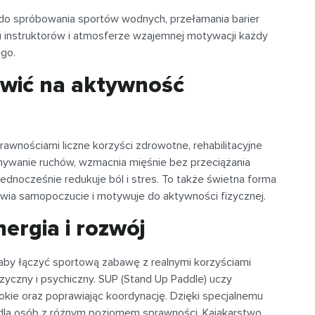
 do spróbowania sportów wodnych, przełamania barier
iu instruktorów i atmosferze wzajemnej motywacji każdy
ego.
awić na aktywność
wnościami liczne korzyści zdrowotne, rehabilitacyjne
nywanie ruchów, wzmacnia mięśnie bez przeciążania
ednocześnie redukuje ból i stres. To także świetna forma
oprawia samopoczucie i motywuje do aktywności fizycznej.
ergia i rozwój
aby łączyć sportową zabawę z realnymi korzyściami
izyczny i psychiczny. SUP (Stand Up Paddle) uczy
bokie oraz poprawiając koordynację. Dzięki specjalnemu
y dla osób z różnym poziomem sprawności. Kajakarstwo