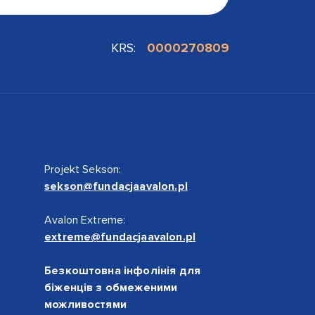
KRS:
0000270809
Projekt Sekson:
sekson@fundacjaavalon.pl
Avalon Extreme:
extreme@fundacjaavalon.pl
Безкоштовна інфолінія для
біженців з обмеженими
можливостями