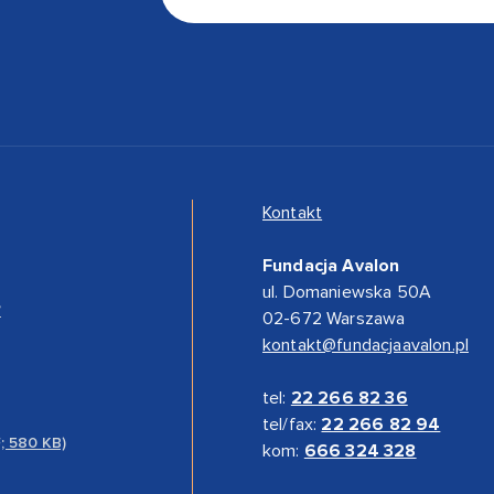
Kontakt
Fundacja Avalon
ul. Domaniewska 50A
”
02-672 Warszawa
kontakt@fundacjaavalon.pl
tel:
22 266 82 36
tel/fax:
22 266 82 94
F; 580 KB)
kom:
666 324 328