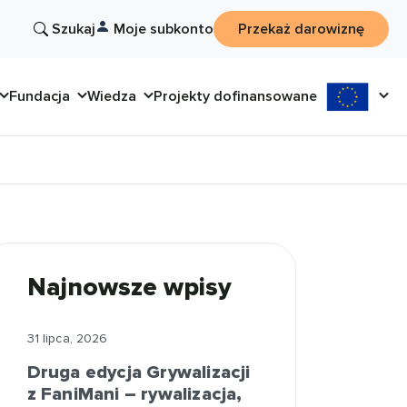
Szukaj
Moje subkonto
Przekaż darowiznę
Fundacja
Wiedza
Projekty dofinansowane
Najnowsze wpisy
31 lipca, 2026
Druga edycja Grywalizacji
z FaniMani – rywalizacja,