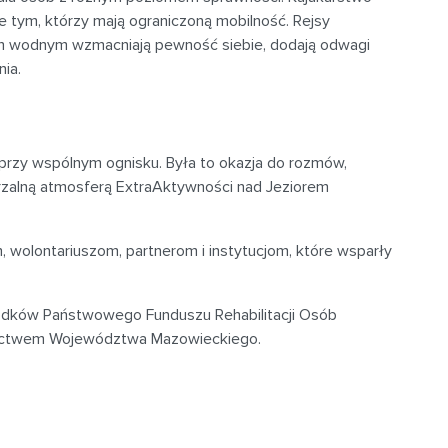
 tym, którzy mają ograniczoną mobilność. Rejsy
m wodnym wzmacniają pewność siebie, dodają odwagi
nia.
 przy wspólnym ognisku. Była to okazja do rozmów,
rzalną atmosferą ExtraAktywności nad Jeziorem
 wolontariuszom, partnerom i instytucjom, które wsparły
rodków Państwowego Funduszu Rehabilitacji Osób
nictwem Województwa Mazowieckiego.