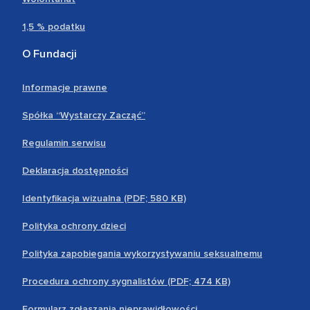
1,5 % podatku
O Fundacji
Informacje prawne
Spółka “Wystarczy Zacząć”
Regulamin serwisu
Deklaracja dostępności
Identyfikacja wizualna (PDF; 580 KB)
Polityka ochrony dzieci
Polityka zapobiegania wykorzystywaniu seksualnemu
Procedura ochrony sygnalistów (PDF; 474 KB)
Formularz zgłaszania nieprawidłowości