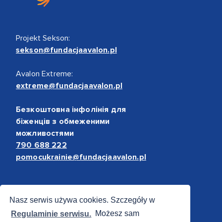
Projekt Sekson:
sekson@fundacjaavalon.pl
Avalon Extreme:
extreme@fundacjaavalon.pl
Безкоштовна інфолінія для
біженців з обмеженими
можливостями
790 688 222
pomocukrainie@fundacjaavalon.pl
Bezpieczne płatności
Nasz serwis używa cookies. Szczegóły w
Regulaminie serwisu.
Możesz sam