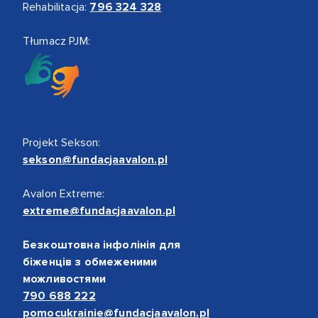
Rehabilitacja:
796 324 328
Tłumacz PJM:
Projekt Sekson:
sekson@fundacjaavalon.pl
Avalon Extreme:
extreme@fundacjaavalon.pl
Безкоштовна інфолінія для
біженців з обмеженими
можливостями
790 688 222
pomocukrainie@fundacjaavalon.pl