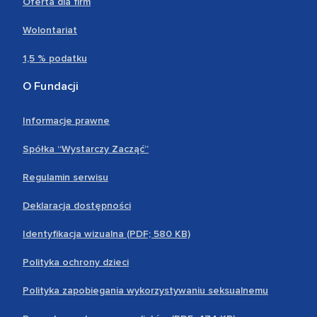
Oferta dla firm
Wolontariat
1,5 % podatku
O Fundacji
Informacje prawne
Spółka “Wystarczy Zacząć”
Regulamin serwisu
Deklaracja dostępności
Identyfikacja wizualna (PDF; 580 KB)
Polityka ochrony dzieci
Polityka zapobiegania wykorzystywaniu seksualnemu