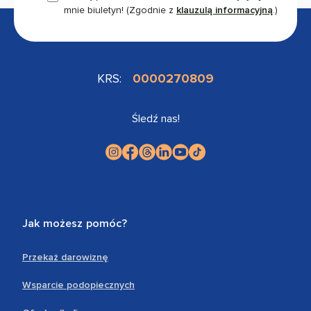
mnie biuletyn!
(Zgodnie z
klauzulą informacyjną
.)
KRS:
0000270809
Śledź nas!
Jak możesz pomóc?
Przekaż darowiznę
Wsparcie podopiecznych