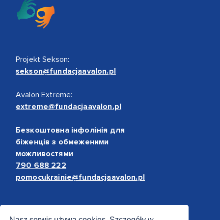
Projekt Sekson:
sekson@fundacjaavalon.pl
Avalon Extreme:
extreme@fundacjaavalon.pl
Безкоштовна інфолінія для
біженців з обмеженими
можливостями
790 688 222
pomocukrainie@fundacjaavalon.pl
Bezpieczne płatności
Nasz serwis używa cookies. Szczegóły w