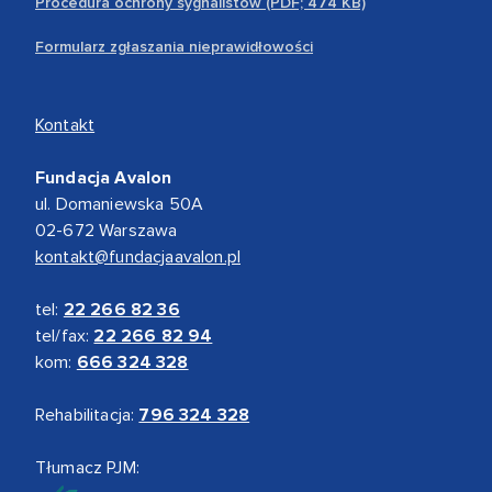
Procedura ochrony sygnalistów (PDF; 474 KB)
Formularz zgłaszania nieprawidłowości
Kontakt
Fundacja Avalon
ul. Domaniewska 50A
02-672 Warszawa
kontakt@fundacjaavalon.pl
tel:
22 266 82 36
tel/fax:
22 266 82 94
kom:
666 324 328
Rehabilitacja:
796 324 328
Tłumacz PJM: