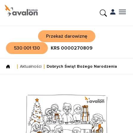
Przekaż darowiznę
530 001 130
KRS 0000270809
Aktualności
Dobrych Świąt Bożego Narodzenia