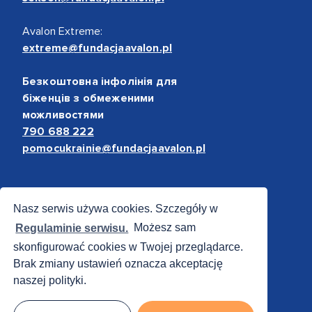
Avalon Extreme:
extreme@fundacjaavalon.pl
Безкоштовна інфолінія для
біженців з обмеженими
можливостями
790 688 222
pomocukrainie@fundacjaavalon.pl
Bezpieczne płatności
Nasz serwis używa cookies. Szczegóły w
Regulaminie serwisu.
Możesz sam
skonfigurować cookies w Twojej przeglądarce.
Brak zmiany ustawień oznacza akceptację
naszej polityki.