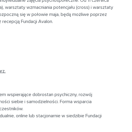
ą indywidualne zajęcia psychospołeczne. Od 11 czerwca
, warsztaty wzmacniania potencjału (cross) i warsztaty
rozpoczną się w połowie maja, będą możliwe poprzez
z recepcją Fundacji Avalon.
rz.
iem wspierające dobrostan psychiczny, rozwój
ści siebie i samodzielności. Forma wsparcia
czestników.
ualnie, online lub stacjonarnie w siedzibie Fundacji