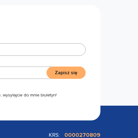
Zapisz się
 wysyłajcie do mnie biuletyn!
KRS:
0000270809