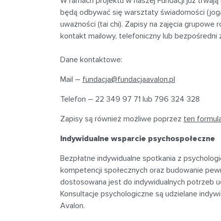
W ramach projektu w naszej Fundacji już trwaj
będą odbywać się warsztaty świadomości (joga)
uważności (tai chi).
Zapisy na zajęcia grupowe 
kontakt
mailowy, telefoniczny lub bezpośredni 
Dane kontaktowe:
Mail –
fundacja@fundacjaavalon.pl
Telefon – 22 349 97 71 lub 796 324 328
Zapisy są również możliwe poprzez
ten formula
Indywidualne wsparcie psychospołeczne
Bezpłatne indywidualne spotkania z psycholog
kompetencji społecznych oraz budowanie pewno
dostosowana jest do indywidualnych potrzeb u
Konsultacje psychologiczne są udzielane
indywid
Avalon.