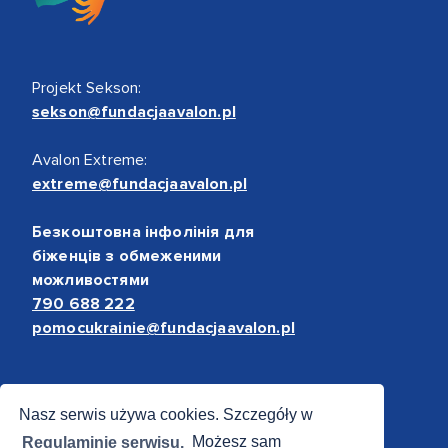
Projekt Sekson:
sekson@fundacjaavalon.pl
Avalon Extreme:
extreme@fundacjaavalon.pl
Безкоштовна інфолінія для
біженців з обмеженими
можливостями
790 688 222
pomocukrainie@fundacjaavalon.pl
Bezpieczne płatności
Nasz serwis używa cookies. Szczegóły w
Regulaminie serwisu.
Możesz sam