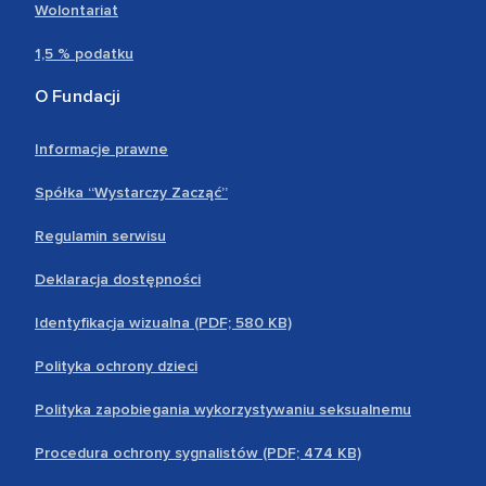
Wolontariat
1,5 % podatku
O Fundacji
Informacje prawne
Spółka “Wystarczy Zacząć”
Regulamin serwisu
Deklaracja dostępności
Identyfikacja wizualna (PDF; 580 KB)
Polityka ochrony dzieci
Polityka zapobiegania wykorzystywaniu seksualnemu
Procedura ochrony sygnalistów (PDF; 474 KB)