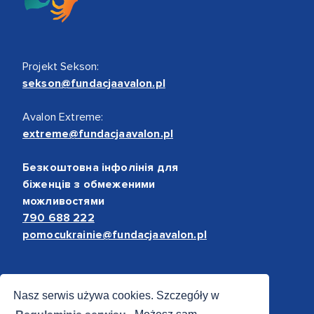
Projekt Sekson:
sekson@fundacjaavalon.pl
Avalon Extreme:
extreme@fundacjaavalon.pl
Безкоштовна інфолінія для
біженців з обмеженими
можливостями
790 688 222
pomocukrainie@fundacjaavalon.pl
Bezpieczne płatności
Nasz serwis używa cookies. Szczegóły w