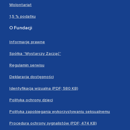
Wolontariat
1,5 % podatku
O Fundacji
Informacje prawne
Spółka “Wystarczy Zacząć”
Regulamin serwisu
Deklaracja dostępności
Identyfikacja wizualna (PDF; 580 KB)
Polityka ochrony dzieci
Polityka zapobiegania wykorzystywaniu seksualnemu
Procedura ochrony sygnalistów (PDF; 474 KB)