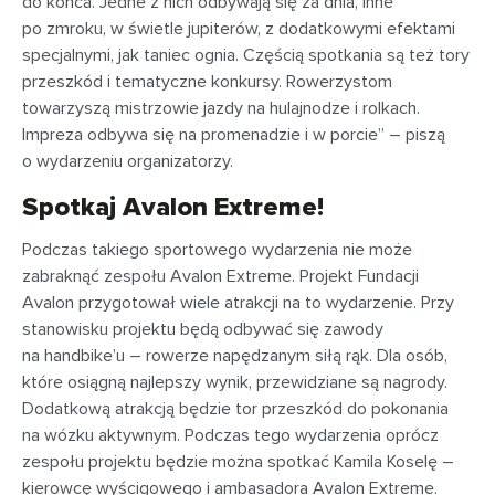
do końca. Jedne z nich odbywają się za dnia, inne
po zmroku, w świetle jupiterów, z dodatkowymi efektami
specjalnymi, jak taniec ognia. Częścią spotkania są też tory
przeszkód i tematyczne konkursy. Rowerzystom
towarzyszą mistrzowie jazdy na hulajnodze i rolkach.
Impreza odbywa się na promenadzie i w porcie” – piszą
o wydarzeniu organizatorzy.
Spotkaj Avalon Extreme!
Podczas takiego sportowego wydarzenia nie może
zabraknąć zespołu Avalon Extreme. Projekt Fundacji
Avalon przygotował wiele atrakcji na to wydarzenie. Przy
stanowisku projektu będą odbywać się zawody
na handbike’u – rowerze napędzanym siłą rąk. Dla osób,
które osiągną najlepszy wynik, przewidziane są nagrody.
Dodatkową atrakcją będzie tor przeszkód do pokonania
na wózku aktywnym. Podczas tego wydarzenia oprócz
zespołu projektu będzie można spotkać Kamila Koselę –
kierowcę wyścigowego i ambasadora Avalon Extreme.