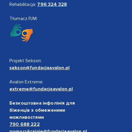
Rehabilitacja:
796 324 328
Tłumacz PJM:
Projekt Sekson:
sekson@fundacjaavalon.pl
Avalon Extreme:
extreme@fundacjaavalon.pl
Безкоштовна інфолінія для
біженців з обмеженими
можливостями
790 688 222
pomocukrainie@fundacjaavalon.pl