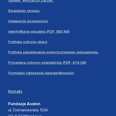
Spółka “Wystarczy Zacząć”
Regulamin serwisu
Deklaracja dostępności
Identyfikacja wizualna (PDF; 580 KB)
Polityka ochrony dzieci
Polityka zapobiegania wykorzystywaniu seksualnemu
Procedura ochrony sygnalistów (PDF; 474 KB)
Formularz zgłaszania nieprawidłowości
Kontakt
Fundacja Avalon
ul. Domaniewska 50A