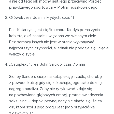
a nie od tego jak mocny jest jego przeciwnik. Portret
prawdziwego sportowca – Piotra Truszkowskiego.
Ołówek , reż. Joanna Frydych, czas 11′
Pani Katarzyna jest ciężko chora. Kiedyś pełna życia
kobieta, dziś została uwięziona we własnym ciele.
Bez pomocy innych nie jest w stanie wykonywać
najprostszych czynności, a jednak nie poddaje się i ciągle
walczy o życie.
„Cataplexy” , reż. John Salcido, czas 7,5 min
Sidney Sanders cierpi na katapleksję, rzadką chorobę,
z powodu której gdy się zakochuje, jego ciało doznaje
nagłego paraliżu. Żeby nie ryzykować, zdaje się
na pozbawione głębszych emocji, płatne świadczenia
seksualne – dopóki pewnej nocy nie okaże się, że call
girl, która stoi u jego progu, jest jego przyjaciółką
z dawnych lat.