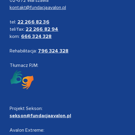
02-672 Warszawa
kontakt@fundacjaavalon.pl
tel:
22 266 82 36
tel/fax:
22 266 82 94
kom:
666 324 328
Rehabilitacja:
796 324 328
Tłumacz PJM:
Projekt Sekson:
sekson@fundacjaavalon.pl
Avalon Extreme: