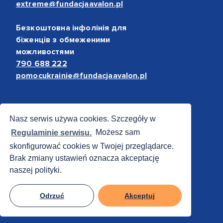
extreme@fundacjaavalon.pl
Безкоштовна інфолінія для
біженців з обмеженими
можливостями
790 688 222
pomocukrainie@fundacjaavalon.pl
Bezpieczne płatności
Nasz serwis używa cookies. Szczegóły w
Regulaminie serwisu.
Możesz sam
skonfigurować cookies w Twojej przeglądarce.
Brak zmiany ustawień oznacza akceptację
naszej polityki.
Odrzuć
Akceptuj
© 2012 - 2026 Fundacja Avalon