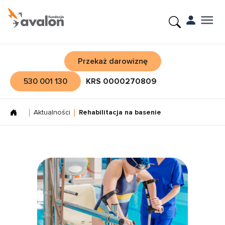
Przekaż darowiznę
530 001 130
KRS 0000270809
Aktualności
Rehabilitacja na basenie