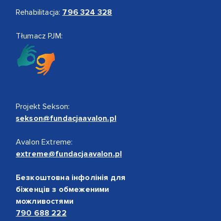
Rehabilitacja:
796 324 328
Tłumacz PJM:
Projekt Sekson:
sekson@fundacjaavalon.pl
Avalon Extreme:
extreme@fundacjaavalon.pl
Безкоштовна інфолінія для
біженців з обмеженими
можливостями
790 688 222