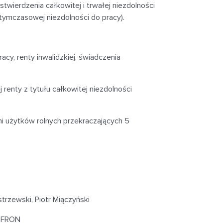
twierdzenia całkowitej i trwałej niezdolności
 tymczasowej niezdolności do pracy).
acy, renty inwalidzkiej, świadczenia
renty z tytułu całkowitej niezdolności
ni użytków rolnych przekraczających 5
trzewski, Piotr Miączyński
 PFRON