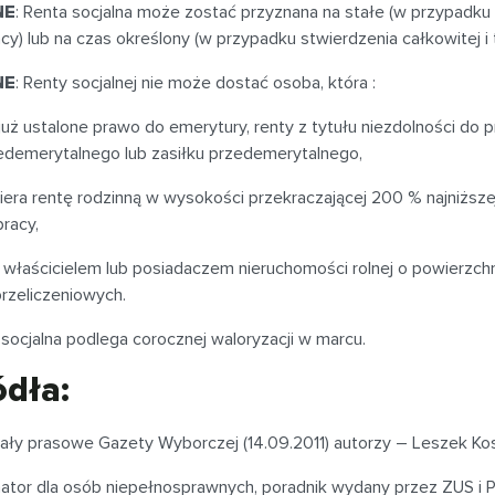
NE
: Renta socjalna może zostać przyznana na stałe (w przypadku s
cy) lub na czas określony (w przypadku stwierdzenia całkowitej i
NE
: Renty socjalnej nie może dostać osoba, która :
już ustalone prawo do emerytury, renty z tytułu niezdolności do pr
edemerytalnego lub zasiłku przedemerytalnego,
iera rentę rodzinną w wysokości przekraczającej 200 % najniższej 
pracy,
t właścicielem lub posiadaczem nieruchomości rolnej o powierzch
przeliczeniowych.
socjalna podlega corocznej waloryzacji w marcu.
ódła:
ały prasowe Gazety Wyborczej (14.09.2011) autorzy – Leszek Kos
mator dla osób niepełnosprawnych, poradnik wydany przez ZUS i