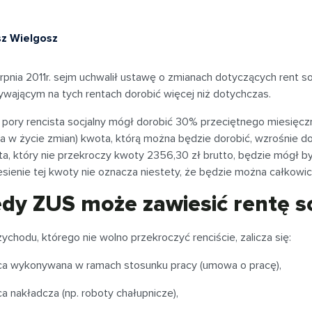
z Wielgosz
erpnia 2011r. sejm uchwalił ustawę o zmianach dotyczących rent
ywającym na tych rentach dorobić więcej niż dotychczas.
j pory rencista socjalny mógł dorobić 30% przeciętnego miesięcz
a w życie zmian) kwota, którą można będzie dorobić, wzrośnie do
ta, który nie przekroczy kwoty 2356,30 zł brutto, będzie mógł by
sienie tej kwoty nie oznacza niestety, że będzie można całkowic
edy ZUS może zawiesić rentę s
ychodu, którego nie wolno przekroczyć renciście, zalicza się:
ca wykonywana w ramach stosunku pracy (umowa o pracę),
ca nakładcza (np. roboty chałupnicze),