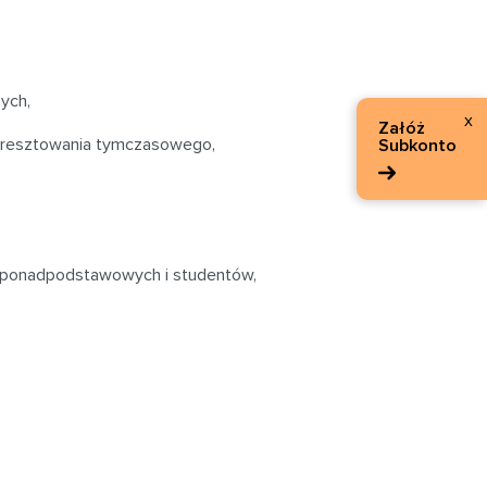
zych,
x
Załóż
b aresztowania tymczasowego,
Subkonto
 ponadpodstawowych i studentów,