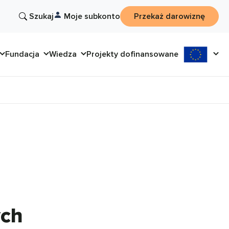
Szukaj
Moje subkonto
Przekaż darowiznę
Fundacja
Wiedza
Projekty dofinansowane
ych