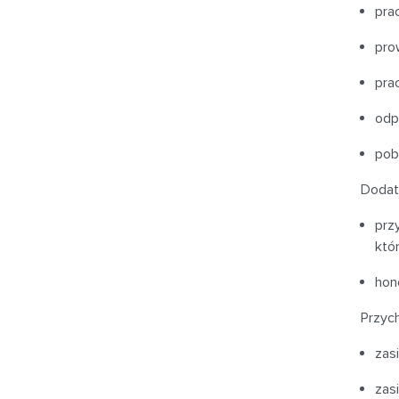
pra
pro
prac
odp
pob
Dodat
prz
któr
hono
Przych
zas
zas