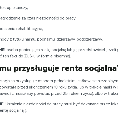
iłek opiekuńczy,
agrodzenie za czas niezdolności do pracy
adczenie rehabilitacyjne,
hody z tytułu najmu, podnajmu, dzierżawy, poddzierżawy.
NE
: osoba pobierająca rentę socjalną lub jej przedstawiciel, jeżel
ć ten fakt do ZUS-u w formie pisemnej.
mu przysługuje renta socjalna
 socjalna przysługuje osobom pełnoletnim, całkowicie niezdolny
powstała przed ukończeniem 18 roku życia, lub w trakcie nauki w
awność musiałaby powstać przed 25. rokiem życia), albo w trakci
NE
: Ustalenie niezdolności do pracy musi być dokonane przez leka
rentę socjalną
”).