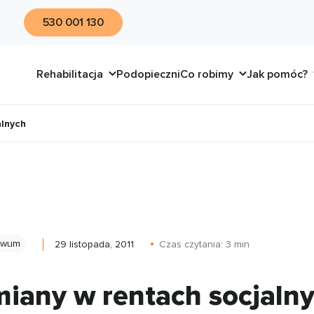
530 001 130
Rehabilitacja
Podopieczni
Co robimy
Jak pomóc?
alnych
iwum
29 listopada, 2011
Czas czytania:
3
min
iany w rentach socjaln