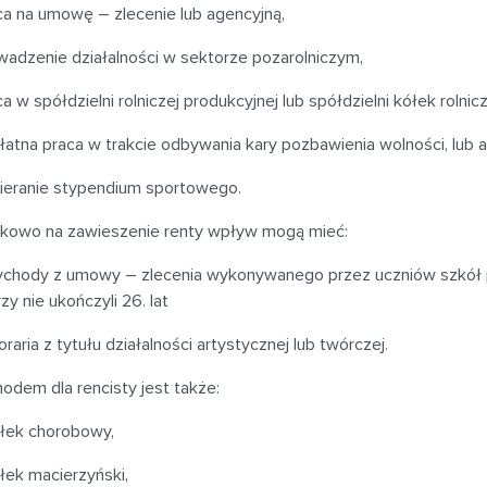
ca na umowę – zlecenie lub agencyjną,
wadzenie działalności w sektorze pozarolniczym,
a w spółdzielni rolniczej produkcyjnej lub spółdzielni kółek rolnic
łatna praca w trakcie odbywania kary pozbawienia wolności, lu
ieranie stypendium sportowego.
kowo na zawieszenie renty wpływ mogą mieć:
ychody z umowy – zlecenia wykonywanego przez uczniów szkół
zy nie ukończyli 26. lat
raria z tytułu działalności artystycznej lub twórczej.
odem dla rencisty jest także:
iłek chorobowy,
iłek macierzyński,