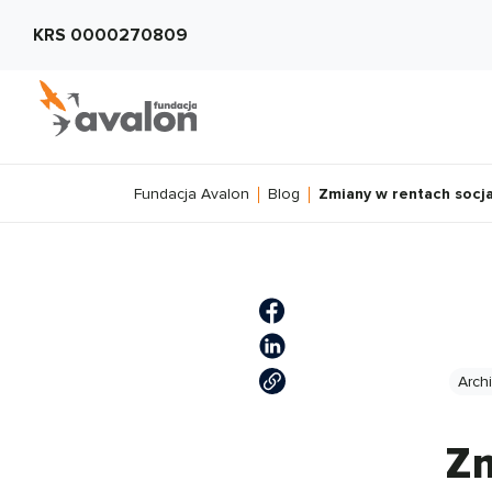
KRS 0000270809
Fundacja Avalon
Blog
Zmiany w rentach socj
Arch
Zm