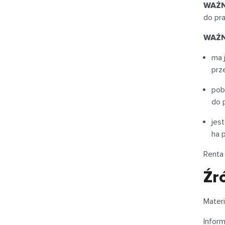
WAŻ
do pra
WAŻ
ma 
prz
pob
do 
jes
ha 
Renta 
Źr
Materi
Infor