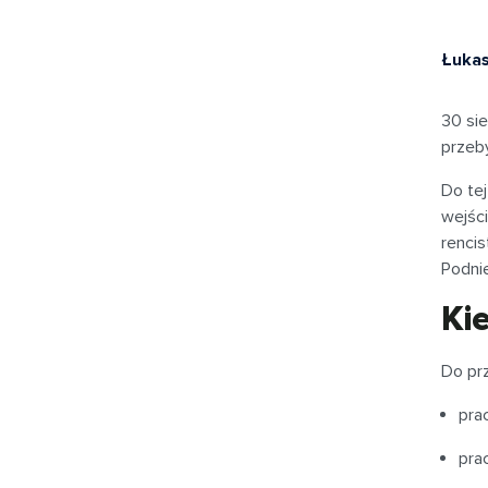
Łukas
30 si
przeb
Do te
wejści
rencis
Podnie
Ki
Do prz
pra
pra