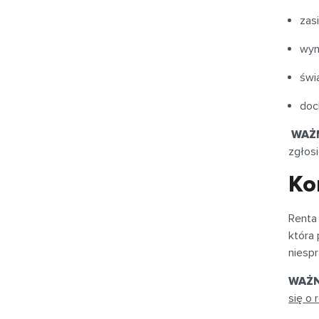
zas
wyn
świ
doc
WAŻ
zgłosi
Ko
Renta
która 
niespr
WAŻ
się o 