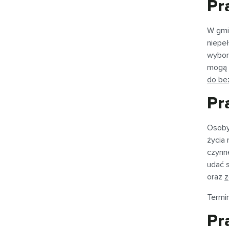
Pr
W gmi
niepe
wybor
mogą 
do be
Pr
Osoby
życia
czynn
udać s
oraz
z
Termi
Pr