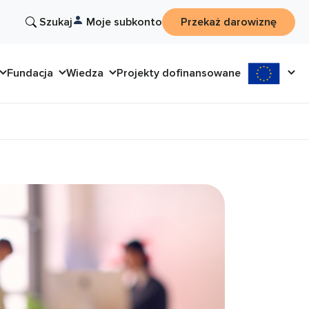
Szukaj
Moje subkonto
Przekaż darowiznę
Fundacja
Wiedza
Projekty dofinansowane