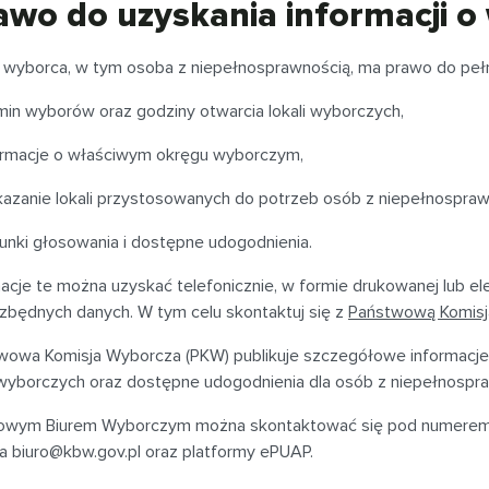
awo do uzyskania informacji 
 wyborca, w tym osoba z niepełnosprawnością, ma prawo do pełn
min wyborów oraz godziny otwarcia lokali wyborczych,
ormacje o właściwym okręgu wyborczym,
azanie lokali przystosowanych do potrzeb osób z niepełnospra
unki głosowania i dostępne udogodnienia.
acje te można uzyskać telefonicznie, w formie drukowanej lub el
ezbędnych danych. W tym celu skontaktuj się z
Państwową Komisj
wowa Komisja Wyborcza (PKW) publikuje szczegółowe informacje n
i wyborczych oraz dostępne udogodnienia dla osób z niepełnospr
jowym Biurem Wyborczym można skontaktować się pod numerem 
la
biuro@kbw.gov.pl
oraz platformy ePUAP.