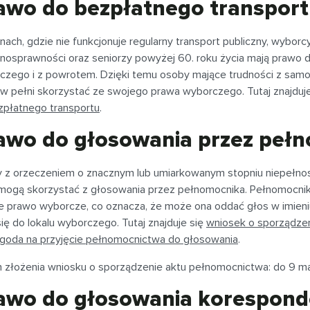
awo do bezpłatnego transpor
nach, gdzie nie funkcjonuje regularny transport publiczny, wyb
łnosprawności oraz seniorzy powyżej 60. roku życia mają prawo d
czego i z powrotem. Dzięki temu osoby mające trudności z samo
w pełni skorzystać ze swojego prawa wyborczego. Tutaj znajduje
zpłatnego transportu
.
awo do głosowania przez peł
 z orzeczeniem o znacznym lub umiarkowanym stopniu niepełnos
 mogą skorzystać z głosowania przez pełnomocnika. Pełnomocni
e prawo wyborcze, co oznacza, że może ona oddać głos w imieniu 
ię do lokalu wyborczego. Tutaj znajduje się
wniosek o sporządze
goda na przyjęcie pełnomocnictwa do głosowania
.
n złożenia wniosku o sporządzenie aktu pełnomocnictwa: do 9 ma
awo do głosowania korespon