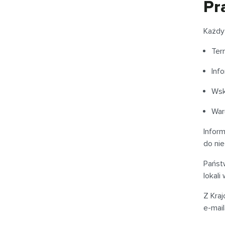
Pr
Każdy
Ter
Inf
Wsk
War
Inform
do ni
Państ
lokal
Z Kra
e-mai