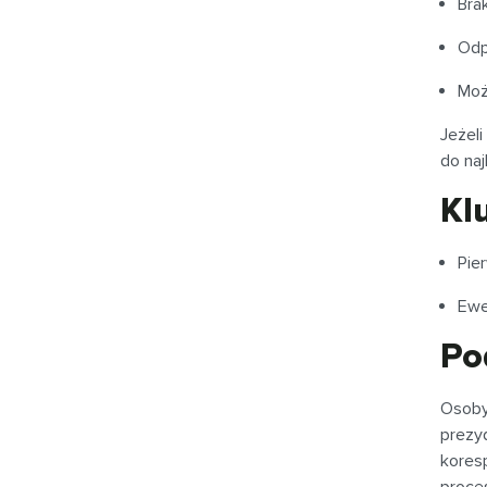
Bra
Odp
Moż
Jeżel
do na
Kl
Pie
Ewe
Po
Osoby
prezy
kores