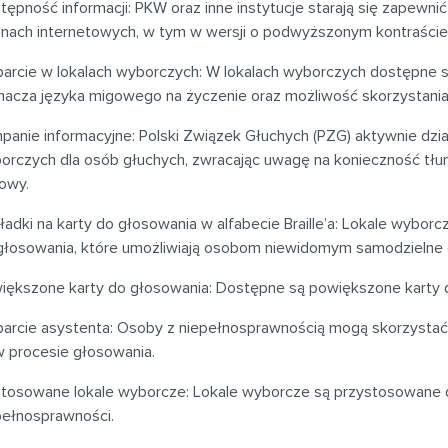
tępność informacji: PKW oraz inne instytucje starają się zapewn
onach internetowych, w tym w wersji o podwyższonym kontraście
arcie w lokalach wyborczych: W lokalach wyborczych dostępne s
macza języka migowego na życzenie oraz możliwość skorzystani
panie informacyjne: Polski Związek Głuchych (PZG) aktywnie dzia
orczych dla osób głuchych, zwracając uwagę na konieczność tłu
owy.
ładki na karty do głosowania w alfabecie Braille’a: Lokale wybor
głosowania, które umożliwiają osobom niewidomym samodzielne 
iększone karty do głosowania: Dostępne są powiększone karty 
arcie asystenta: Osoby z niepełnosprawnością mogą skorzysta
w procesie głosowania.
tosowane lokale wyborcze: Lokale wyborcze są przystosowane d
pełnosprawności.