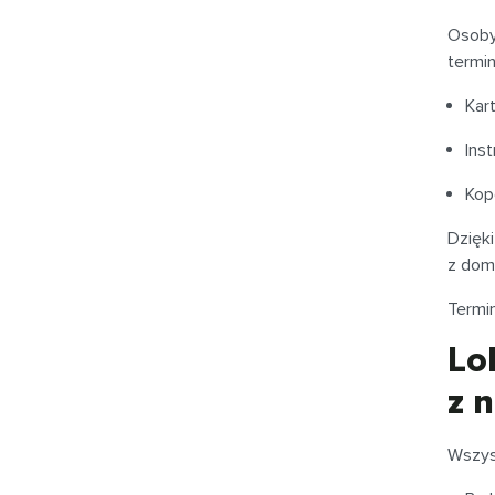
Osoby
termin
Kar
Ins
Kop
Dzięk
z domu
Termi
Lo
z 
Wszys