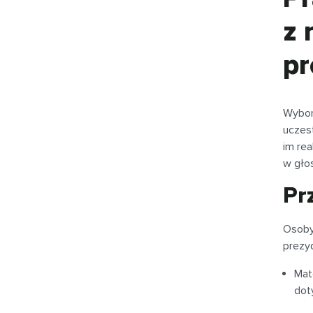
z 
pr
Wybor
uczes
im rea
w gło
Pr
Osoby
prezy
Mat
dot