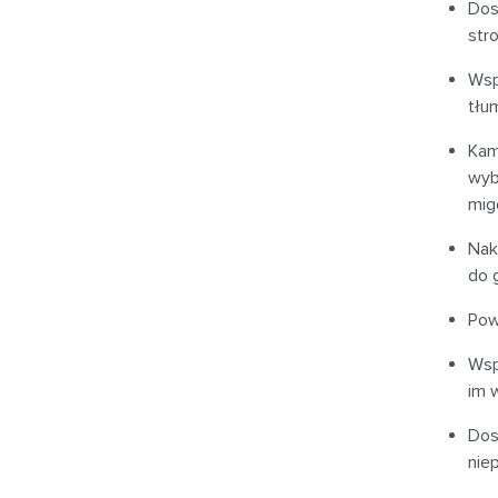
Dos
str
Wsp
tłu
Kam
wyb
mig
Nak
do 
Pow
Wsp
im 
Dos
nie