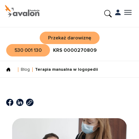
Przekaż darowiznę
530 001 130
KRS 0000270809
Blog
Terapia manualna w logopedii