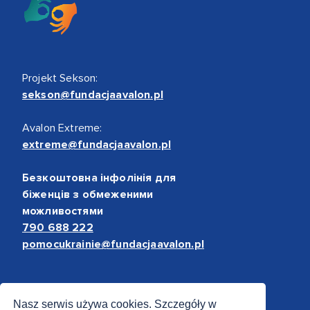
Projekt Sekson:
sekson@fundacjaavalon.pl
Avalon Extreme:
extreme@fundacjaavalon.pl
Безкоштовна інфолінія для
біженців з обмеженими
можливостями
790 688 222
pomocukrainie@fundacjaavalon.pl
Bezpieczne płatności
Nasz serwis używa cookies. Szczegóły w