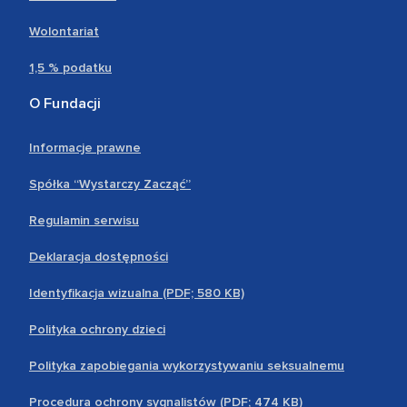
Wolontariat
1,5 % podatku
O Fundacji
Informacje prawne
Spółka “Wystarczy Zacząć”
Regulamin serwisu
Deklaracja dostępności
Identyfikacja wizualna (PDF; 580 KB)
Polityka ochrony dzieci
Polityka zapobiegania wykorzystywaniu seksualnemu
Procedura ochrony sygnalistów (PDF; 474 KB)