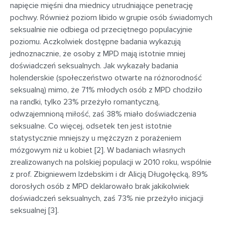
napięcie mięśni dna miednicy utrudniające penetrację
pochwy. Również poziom libido w grupie osób świadomych
seksualnie nie odbiega od przeciętnego populacyjnie
poziomu. Aczkolwiek dostępne badania wykazują
jednoznacznie, że osoby z MPD mają istotnie mniej
doświadczeń seksualnych. Jak wykazały badania
holenderskie (społeczeństwo otwarte na różnorodność
seksualną) mimo, że 71% młodych osób z MPD chodziło
na randki, tylko 23% przeżyło romantyczną,
odwzajemnioną miłość, zaś 38% miało doświadczenia
seksualne. Co więcej, odsetek ten jest istotnie
statystycznie mniejszy u mężczyzn z porażeniem
mózgowym niż u kobiet [2]. W badaniach własnych
zrealizowanych na polskiej populacji w 2010 roku, wspólnie
z prof. Zbigniewem Izdebskim i dr Alicją Długołęcką, 89%
dorosłych osób z MPD deklarowało brak jakikolwiek
doświadczeń seksualnych, zaś 73% nie przeżyło inicjacji
seksualnej [3].