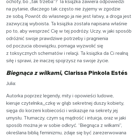
ochoty, bo „tak trzeba”? Ta książka zawiera odpowiedzi
na pytanie, dlaczego tak często nie żyjemy w zgodzie
ze sobą. Powrót do własnego ja nie jest łatwy, a droga jest
zazwyczaj wyboista. Ta książka została napisana właśnie
po to, aby wesprzeć Cię w tej podróży. Uczy, w jaki sposób
odróżnić swoje prawdziwe potrzeby i pragnienia
od poczucia obowiązku, pomaga wyzwolić się
z toksycznych schematów i relacji. Ta książka da Ci realną
siłę i sprawi, że inaczej spojrzysz na swoje życie.
Biegnąca z wilkami
, Clarissa Pinkola Estés
Julia:
Autorka poprzez legendy, mity i opowieści ludowe,
kieruje czytelnika_czkę w głąb sekretnej duszy kobiety,
sięga do korzeni kobiecości i wskazuje na sekrety jej
umysłu. Tłumaczy, czym są mądrość i intuicja, oraz w jaki
sposób można je w sobie odkryć. “Biegnąca z wilkami”,
określana biblią feminizmu, zdaje się być zarezerwowana