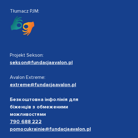
Tłumacz PJM:
Projekt Sekson:
sekson@fundacjaavalon.pl
Avalon Extreme:
extreme@fundacjaavalon.pl
Безкоштовна інфолінія для
біженців з обмеженими
можливостями
790 688 222
pomocukrainie@fundacjaavalon.pl