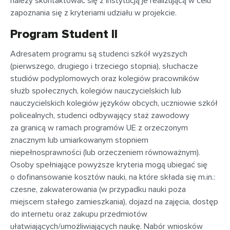
należy skontaktować się z instytucją je realizującą w celu
zapoznania się z kryteriami udziału w projekcie.
Program Student II
Adresatem programu są studenci szkół wyższych
(pierwszego, drugiego i trzeciego stopnia), słuchacze
studiów podyplomowych oraz kolegiów pracowników
służb społecznych, kolegiów nauczycielskich lub
nauczycielskich kolegiów języków obcych, uczniowie szkół
policealnych, studenci odbywający staż zawodowy
za granicą w ramach programów UE z orzeczonym
znacznym lub umiarkowanym stopniem
niepełnosprawności (lub orzeczeniem równoważnym).
Osoby spełniające powyższe kryteria mogą ubiegać się
o dofinansowanie kosztów nauki, na które składa się m.in.:
czesne, zakwaterowania (w przypadku nauki poza
miejscem stałego zamieszkania), dojazd na zajęcia, dostęp
do internetu oraz zakupu przedmiotów
ułatwiających/umożliwiających naukę. Nabór wniosków