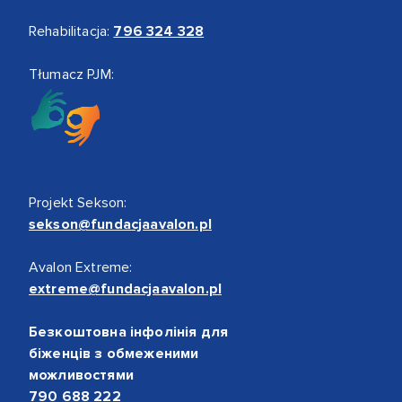
Rehabilitacja:
796 324 328
Tłumacz PJM:
Projekt Sekson:
sekson@fundacjaavalon.pl
Avalon Extreme:
extreme@fundacjaavalon.pl
Безкоштовна інфолінія для
біженців з обмеженими
можливостями
790 688 222