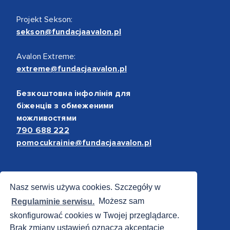
Projekt Sekson:
sekson@fundacjaavalon.pl
Avalon Extreme:
extreme@fundacjaavalon.pl
Безкоштовна інфолінія для
біженців з обмеженими
можливостями
790 688 222
pomocukrainie@fundacjaavalon.pl
Bezpieczne płatności
Nasz serwis używa cookies. Szczegóły w
Regulaminie serwisu.
Możesz sam
skonfigurować cookies w Twojej przeglądarce.
Brak zmiany ustawień oznacza akceptację