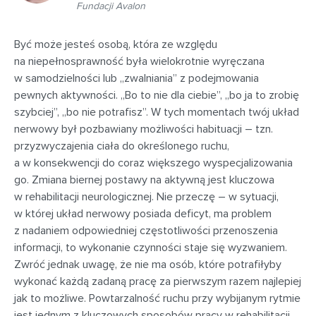
Fundacji Avalon
Być może jesteś osobą, która ze względu
na niepełnosprawność była wielokrotnie wyręczana
w samodzielności lub „zwalniania” z podejmowania
pewnych aktywności. „Bo to nie dla ciebie”, „bo ja to zrobię
szybciej”, „bo nie potrafisz”. W tych momentach twój układ
nerwowy był pozbawiany możliwości habituacji – tzn.
przyzwyczajenia ciała do określonego ruchu,
a w konsekwencji do coraz większego wyspecjalizowania
go. Zmiana biernej postawy na aktywną jest kluczowa
w rehabilitacji neurologicznej. Nie przeczę – w sytuacji,
w której układ nerwowy posiada deficyt, ma problem
z nadaniem odpowiedniej częstotliwości przenoszenia
informacji, to wykonanie czynności staje się wyzwaniem.
Zwróć jednak uwagę, że nie ma osób, które potrafiłyby
wykonać każdą zadaną pracę za pierwszym razem najlepiej
jak to możliwe. Powtarzalność ruchu przy wybijanym rytmie
jest jednym z kluczowych sposobów pracy w rehabilitacji