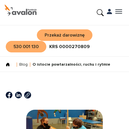
Przekaż darowiznę
530 001 130
KRS 0000270809
Blog
O istocie powtarzalności, ruchu i rytmie