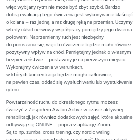
więc wybijany rytm nie może być zbyt szybki. Bardzo
dobrą ewaluacją tego ćwiczenia jest wykonywanie klaśnięć
o kolana – raz jedną, a raz drugą ręką na przemian. Uczymy
wtedy układ nerwowy współpracy pomiędzy jego dwiema
połowami. Naprzemienny ruch jest niezbędny
do poruszania się, więc to ćwiczenie będzie miało również
pozytywny wpływ na chód. Pamiętajmy jednak o własnym
bezpieczeństwie – postawmy je na pierwszym miejscu.
Wykonujmy ćwiczenia w warunkach,
w których koncentracja będzie mogła całkowicie,
na pewien czas, oddać się wysłuchiwaniu lub wystukiwania
rytmu.
Powtarzalność ruchu do określonego rytmu możesz
ćwiczyć z Zespołem Avalon Active w czasie aktywnej
rehabilitacji, jak również dodatkowych zajęć, które aktualne
odbywają się ONLINE – poprzez aplikację Zoom.
Są to np. zumba, cross trening, czy nordic waling,
czy np. zajęcia „samodzielni na co dzień”. Poprzez udział