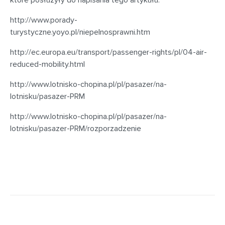
które posłużyły do napisania tego artykułu:
http://www.porady-
turystyczne.yoyo.pl/niepelnosprawni.htm
http://ec.europa.eu/transport/passenger-rights/pl/04-air-
reduced-mobility.html
http://www.lotnisko-chopina.pl/pl/pasazer/na-
lotnisku/pasazer-PRM
http://www.lotnisko-chopina.pl/pl/pasazer/na-
lotnisku/pasazer-PRM/rozporzadzenie