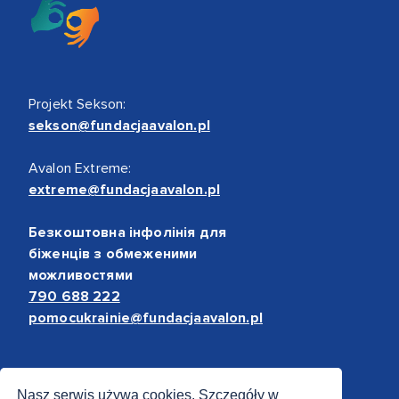
Projekt Sekson:
sekson@fundacjaavalon.pl
Avalon Extreme:
extreme@fundacjaavalon.pl
Безкоштовна інфолінія для
біженців з обмеженими
можливостями
790 688 222
pomocukrainie@fundacjaavalon.pl
Bezpieczne płatności
Nasz serwis używa cookies. Szczegóły w