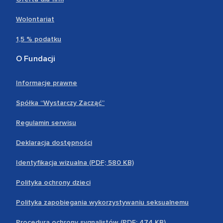
Wolontariat
1,5 % podatku
O Fundacji
Informacje prawne
Spółka “Wystarczy Zacząć”
Regulamin serwisu
Deklaracja dostępności
Identyfikacja wizualna (PDF; 580 KB)
Polityka ochrony dzieci
Polityka zapobiegania wykorzystywaniu seksualnemu
Procedura ochrony sygnalistów (PDF; 474 KB)