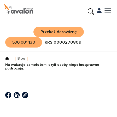
Przekaż darowiznę
530 001 130
KRS 0000270809
Blog
Na wakacje samolotem, czyli osoby niepełnosprawne
podróżują.