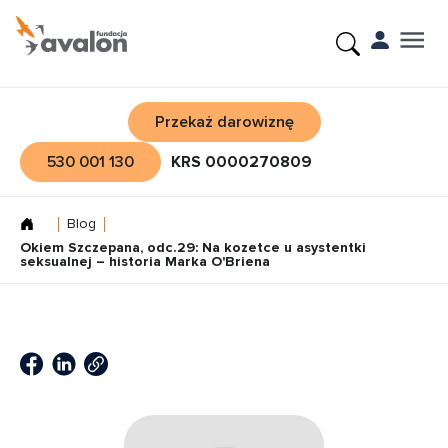
Przekaż darowiznę
530 001 130
KRS 0000270809
Blog
Okiem Szczepana, odc.29: Na kozetce u asystentki
seksualnej – historia Marka O'Briena