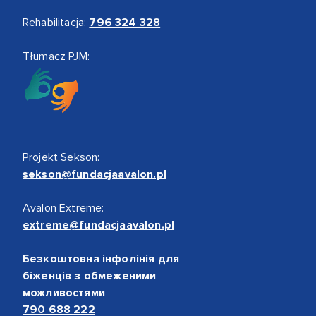
Rehabilitacja:
796 324 328
Tłumacz PJM:
Projekt Sekson:
sekson@fundacjaavalon.pl
Avalon Extreme:
extreme@fundacjaavalon.pl
Безкоштовна інфолінія для
біженців з обмеженими
можливостями
790 688 222