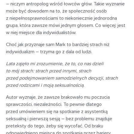
– niczym antropolog wśród łowców głów. Takie wyznanie
może być dowodem na to, że społeczność osób
z niepełnosprawnościami to niekoniecznie jednorodna
grupa, która zawsze mówi jednym głosem. Co więcej: jest
w niej miejsce dla indywidualistów.
Choć jak przyznaje sam Mark to bardziej strach niż
indywidualizm – trzyma go z dala od ludzi.
Lata zajęło mi zrozumienie, że to, co nas dzieli
to mój strach: strach przed innymi, strach
przed podejmowaniem samodzielnych decyzji, strach
przed rodzicami i moją seksualnością
.
Autor wyznaje, że zawsze brakowało mu poczucia
sprawczości, niezależności. To pewnie dlatego
przed umówieniem się na spotkanie z asystentką
seksualną i pierwszą sesją – bez problemu znajduje
preteksty do tego, żeby się wycofać. Od braku
odpowiedniego miejsca do spotkania przez bariery