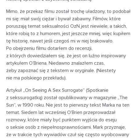
Mimo, że przekaz filmu został trochę uładzony, to podobał
mi się: miał swój ciężar i bywał zabawny. Filmów, które
poruszają temat seksualności OzN jest niewiele, a takich,
które robią to z humorem, jest jeszcze mniej, więc kupiłem
tę historię, nawet jeśli czegoś mi w niej brakowało.
Po obejrzeniu filmu dotarłem do recenzji,
z których dowiedziałem się, że jest on luźno inspirowany
artykułem O’Briena. Niedawno znalazłem czas,
żeby zapoznać się z tekstem w oryginale. (Niestety
nie ma polskiego przekładu).
Artykuł „On Seeing A Sex Surrogate” (Spotkanie
z sekssurogatką) został opublikowany w magazynie „The
Sun”, w 1990 roku. Nie jest to pierwszy tekst Marka na ten
temat. Siedem lat wcześniej O’Brien przeprowadzał
rozmowy, które miały być punktem wyjścia do eseju
o seksie osób z niepełnosprawnościami. Mark przyznaje,
że w trakcie tych wywiadów czuł się często wyobcowany