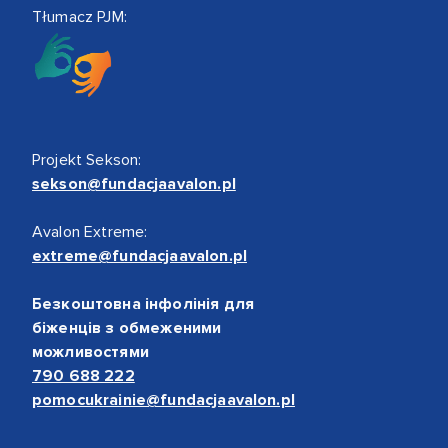
Tłumacz PJM:
Projekt Sekson:
sekson@fundacjaavalon.pl
Avalon Extreme:
extreme@fundacjaavalon.pl
Безкоштовна інфолінія для
біженців з обмеженими
можливостями
790 688 222
pomocukrainie@fundacjaavalon.pl