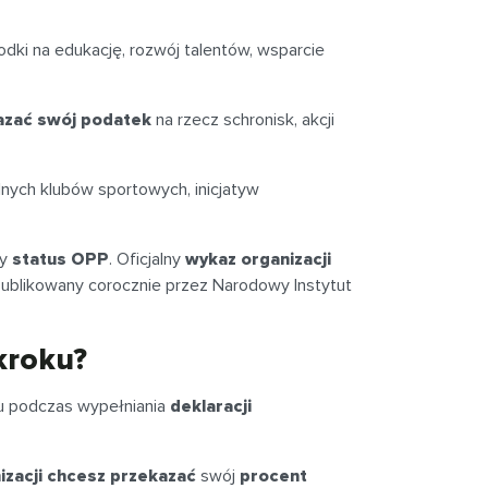
ki na edukację, rozwój talentów, wsparcie
azać swój podatek
na rzecz schronisk, akcji
lnych klubów sportowych, inicjatyw
ny
status OPP
. Oficjalny
wykaz organizacji
publikowany corocznie przez Narodowy Instytut
kroku?
su podczas wypełniania
deklaracji
izacji chcesz przekazać
swój
procent