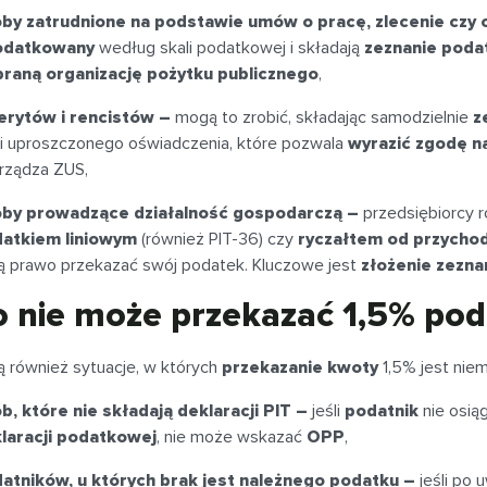
by zatrudnione na podstawie umów o pracę, zlecenie czy 
odatkowany
według skali podatkowej i składają
zeznanie pod
raną organizację pożytku publicznego
,
rytów i rencistów –
mogą to zrobić, składając samodzielnie
z
li uproszczonego oświadczenia, które pozwala
wyrazić zgodę n
rządza ZUS,
by prowadzące działalność gospodarczą –
przedsiębiorcy ro
atkiem liniowym
(również PIT-36) czy
ryczałtem od przych
ą prawo przekazać swój podatek. Kluczowe jest
złożenie zezna
o nie może przekazać 1,5% po
ją również sytuacje, w których
przekazanie kwoty
1,5% jest niem
b, które nie składają deklaracji PIT –
jeśli
podatnik
nie osią
laracji podatkowej
, nie może wskazać
OPP
,
atników, u których brak jest należnego podatku –
jeśli po 