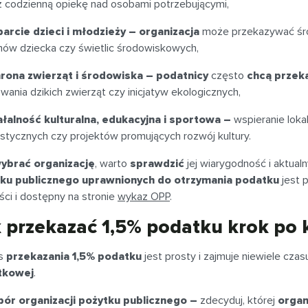
z codzienną opiekę nad osobami potrzebującymi,
arcie dzieci i młodzieży – organizacja
może przekazywać środ
ów dziecka czy świetlic środowiskowych,
rona zwierząt i środowiska – podatnicy
często
chcą przek
owania dzikich zwierząt czy inicjatyw ekologicznych,
ałalność kulturalna, edukacyjna i sportowa –
wspieranie loka
ystycznych czy projektów promujących rozwój kultury.
ybrać organizację
, warto
sprawdzić
jej wiarygodność i aktual
ku publicznego uprawnionych do otrzymania podatku
jest 
ci i dostępny na stronie
wykaz OPP
.
 przekazać 1,5% podatku krok po 
es
przekazania 1,5% podatku
jest prosty i zajmuje niewiele cza
tkowej
.
ór organizacji pożytku publicznego –
zdecyduj, której
organ