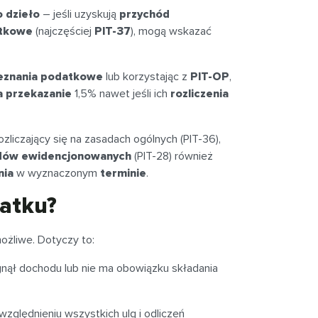
o dzieło
– jeśli uzyskują
przychód
atkowe
(najczęściej
PIT-37
), mogą wskazać
eznania podatkowe
lub korzystając z
PIT-OP
,
a przekazanie
1,5% nawet jeśli ich
rozliczenia
zliczający się na zasadach ogólnych (PIT-36),
odów ewidencjonowanych
(PIT-28) również
nia
w wyznaczonym
terminie
.
datku?
ożliwe. Dotyczy to:
gnął dochodu lub nie ma obowiązku składania
uwzględnieniu wszystkich ulg i odliczeń