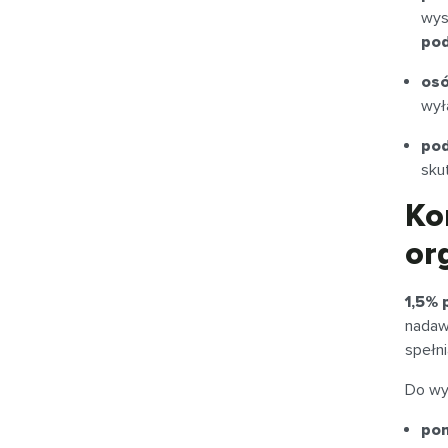
wy
po
osó
wyłą
pod
sku
Ko
or
1,5% 
nadaw
spełni
Do wy
pom