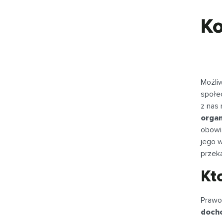
Ko
Możli
społe
z nas
organ
obowi
jego w
przeka
Kt
Praw
doch