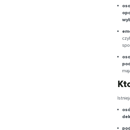
oso
op
wyb
eme
czy
spo
oso
pod
maj
Kt
Istnie
osó
dek
pod