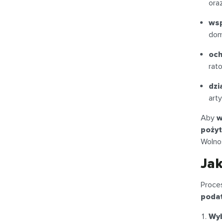
ora
wsp
dom
och
rat
dzi
art
Aby
w
pożyt
Wolnoś
Jak
Proc
poda
Wyb