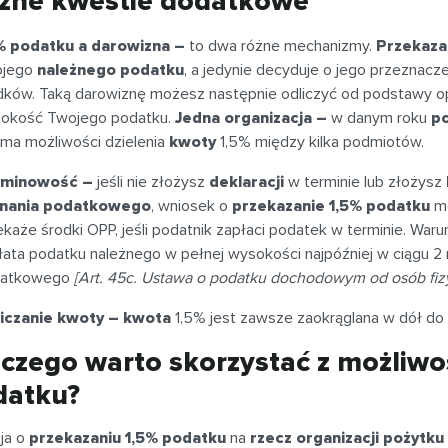
żne kwestie dodatkowe
% podatku a darowizna –
to dwa różne mechanizmy.
Przekaza
ojego
należnego podatku
, a jedynie decyduje o jego przeznacz
dków. Taką darowiznę możesz następnie odliczyć od podstawy o
okość Twojego podatku.
Jedna organizacja –
w danym roku
p
 ma możliwości dzielenia
kwoty
1,5% między kilka podmiotów.
rminowość –
jeśli nie złożysz
deklaracji
w terminie lub złożysz
nania podatkowego
, wniosek o
przekazanie 1,5% podatku
mo
ekaże środki OPP, jeśli podatnik zapłaci podatek w terminie. War
łata podatku należnego w pełnej wysokości najpóźniej w ciągu 2
atkowego
[Art. 45c. Ustawa o podatku dochodowym od osób fiz
iczanie kwoty – kwota
1,5% jest zawsze zaokrąglana w dół do 
czego warto skorzystać z możliwo
datku?
ja o
przekazaniu 1,5% podatku
na
rzecz organizacji pożytku