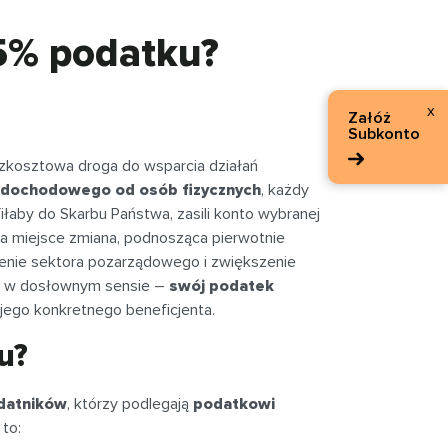
5% podatku?
x
Załóż
Subkonto
ezkosztowa droga do wsparcia działań
 dochodowego od osób fizycznych
, każdy
rafiłaby do Skarbu Państwa, zasili konto wybranej
ła miejsce zmiana, podnosząca pierwotnie
ienie sektora pozarządowego i zwiększenie
w dosłownym sensie –
swój podatek
 jego konkretnego beneficjenta.
u?
datników
, którzy podlegają
podatkowi
 to: