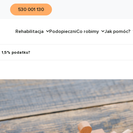
530 001 130
Rehabilitacja
Podopieczni
Co robimy
Jak pomóc?
 1,5% podatku?