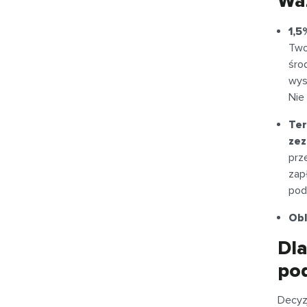
Wa
1,5
Tw
śro
wys
Nie
Te
zez
prz
zap
pod
Obl
Dla
po
Decyz