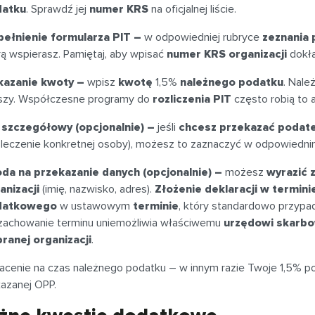
datku
. Sprawdź jej
numer KRS
na oficjalnej liście.
ełnienie formularza PIT –
w odpowiedniej rubryce
zeznania
rą wspierasz. Pamiętaj, aby wpisać
numer KRS organizacji
dokła
azanie kwoty –
wpisz
kwotę
1,5%
należnego podatku
. Nale
szy. Współczesne programy do
rozliczenia PIT
często robią to 
 szczegółowy (opcjonalnie) –
jeśli
chcesz przekazać podate
. leczenie konkretnej osoby), możesz to zaznaczyć w odpowiedni
da na przekazanie danych (opcjonalnie) –
możesz
wyrazić 
anizacji
(imię, nazwisko, adres).
Złożenie deklaracji w termini
datkowego
w ustawowym
terminie
, który standardowo przypa
zachowanie terminu uniemożliwia właściwemu
urzędowi skarb
ranej organizacji
.
acenie na czas należnego podatku – w innym razie Twoje 1,5% po
azanej OPP.