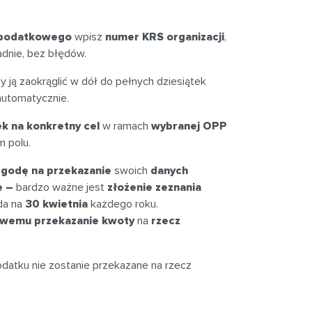
 podatkowego
wpisz
numer KRS organizacji
,
dnie, bez błędów.
ży ją zaokrąglić w dół do pełnych dziesiątek
automatycznie.
k na konkretny cel
w ramach
wybranej OPP
m polu.
zgodę na przekazanie
swoich
danych
e –
bardzo ważne jest
złożenie zeznania
da na
30 kwietnia
każdego roku.
owemu przekazanie kwoty
na
rzecz
datku nie zostanie przekazane na rzecz