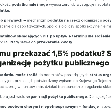
sokość
podatku należnego
wynosi zero lub występuje nadpłata
datku
,
b prawnych –
mechanizm
podatku na rzecz organizacji poż
cznie dla osób fizycznych. Spółki z o.o. czy spółki akcyjne nie ma
atników składających PIT po upływie terminu dla złożenia
tkuje utratą prawa do
przekazania kwoty
.
mu przekazać 1,5% podatku? S
ganizację pożytku publicznego
podatku może trafić
do podmiotów posiadających
status orga
any jest przez sąd i potwierdzony wpisem do Krajowego Rejest
ać szereg warunków, m.in. działać transparentnie i regularnie skł
boru jest wiele
organizacji pożytku publicznego
. Do najczęśc
oc osobom chorym i niepełnosprawnym – fundacje
i stowa