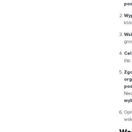
po
Wyp
któ
Wsk
gro
Cel
(np
Zgo
org
po
Nie
wyb
Opł
wsk