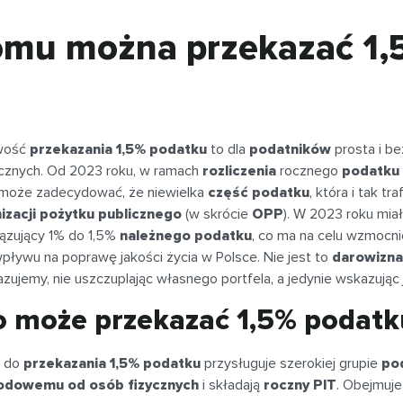
mu można przekazać 1,
wość
przekazania 1,5% podatku
to dla
podatników
prosta i b
cznych. Od 2023 roku, w ramach
rozliczenia
rocznego
podatku
 może zadecydować, że niewielka
część podatku
, która i tak t
izacji pożytku publicznego
(w skrócie
OPP
). W 2023 roku mia
ązujący 1% do 1,5%
należnego podatku
, co ma na celu wzmocn
pływu na poprawę jakości życia w Polsce. Nie jest to
darowizna
zujemy, nie uszczuplając własnego portfela, a jedynie wskazując
o może przekazać 1,5% podatk
o do
przekazania 1,5% podatku
przysługuje szerokiej grupie
po
odowemu od osób fizycznych
i składają
roczny PIT
. Obejmuje