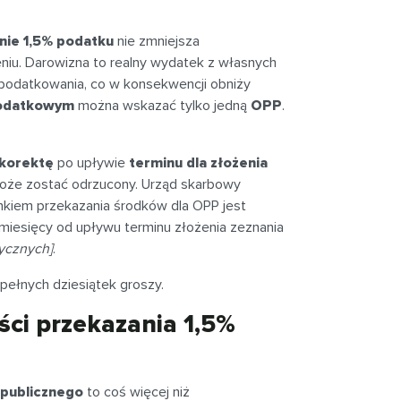
nie 1,5% podatku
nie zmniejsza
eniu. Darowizna to realny wydatek z własnych
podatkowania, co w konsekwencji obniży
odatkowym
można wskazać tylko jedną
OPP
.
korektę
po upływie
terminu dla złożenia
że zostać odrzucony. Urząd skarbowy
unkiem przekazania środków dla OPP jest
 miesięcy od upływu terminu złożenia zeznania
ycznych]
.
pełnych dziesiątek groszy.
ści przekazania 1,5%
 publicznego
to coś więcej niż