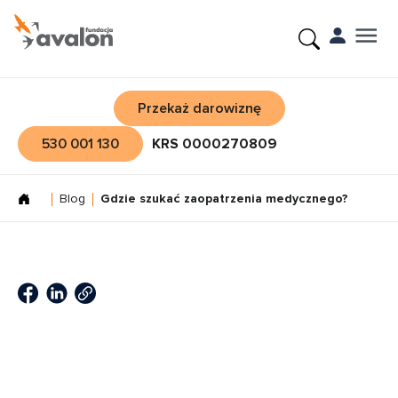
Przekaż darowiznę
530 001 130
KRS 0000270809
Blog
Gdzie szukać zaopatrzenia medycznego?