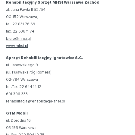
Rehabilitacyjny Sprzęt MHSI Warszawa Zachód
al. Jana Pawła II 52 /54
00-152 Warszawa,
tel. 22 831 76 69
fax. 22 636 11 74
biuro@mhsi.pl
www.mhsi.pl
Sprzęt Rehabilitacyjny Ignatowicz S.C.
ul. Janowskiego 9
(ul. Puławska róg Romera)
02-784 Warszawa
tel./fax. 22 644 14 12
691-396-333
rehabilitacja@rehabilitacja-anel.pl
GTM Mobil
ul. Dorodna 16
03-195 Warszawa