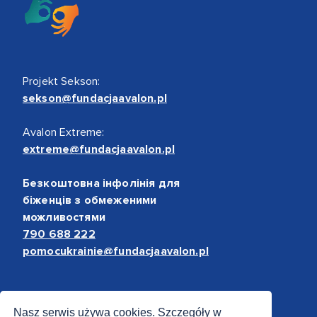
Projekt Sekson:
sekson@fundacjaavalon.pl
Avalon Extreme:
extreme@fundacjaavalon.pl
Безкоштовна інфолінія для
біженців з обмеженими
можливостями
790 688 222
pomocukrainie@fundacjaavalon.pl
Bezpieczne płatności
Nasz serwis używa cookies. Szczegóły w