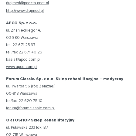
drajmed@poczta.onet.pl
http://www.drajmed.pl
APCO Sp. z o.o.
ul. Znanieckiego 14,
03-980 Warszawa
tel. 22 671 25 37
tel./fax 22 671 40 25
kasia@apco.com.pl
www.apco.com.pl
Forum Classic. Sp. z o.o. Sklep rehabilitacyjno – medyczny
ul. Twarda 56 (róg Żelaznej)
00-818 Warszawa
tel/fax. 22 620 75 10
forum@forumclassic.com.pl
ORTOSHOP Sklep Rehabilitacyjny
ul. Puławska 233 lok. B7
02-715 Warszawa