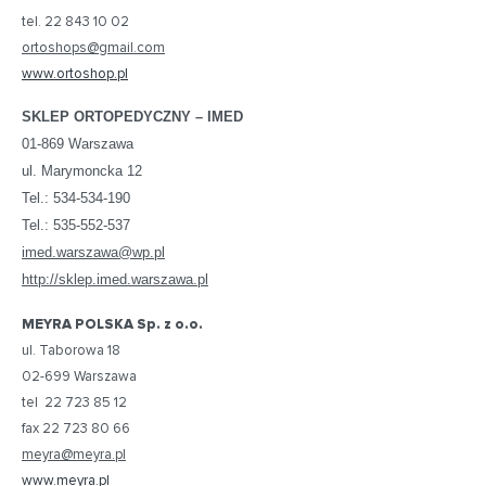
tel. 22 843 10 02
ortoshops@gmail.com
www.ortoshop.pl
SKLEP ORTOPEDYCZNY – IMED
01-869 Warszawa
ul. Marymoncka 12
Tel.: 534-534-190
Tel.: 535-552-537
imed.warszawa@wp.pl
http://sklep.imed.warszawa.pl
MEYRA POLSKA Sp. z o.o.
ul. Taborowa 18
02-699 Warszawa
tel 22 723 85 12
fax 22 723 80 66
meyra@meyra.pl
www.meyra.pl