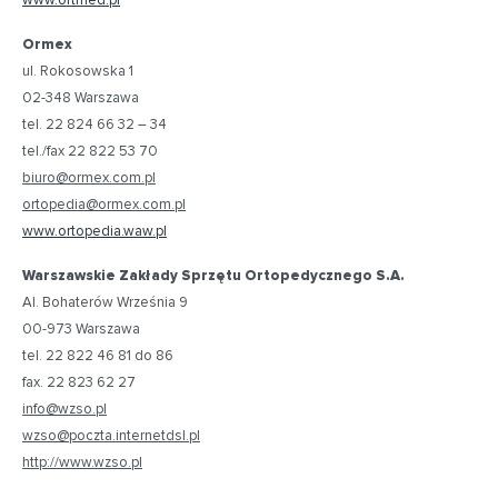
www.ortmed.pl
Ormex
ul. Rokosowska 1
02-348 Warszawa
tel. 22 824 66 32 – 34
tel./fax 22 822 53 70
biuro@ormex.com.pl
ortopedia@ormex.com.pl
www.ortopedia.waw.pl
Warszawskie Zakłady Sprzętu Ortopedycznego S.A.
Al. Bohaterów Września 9
00-973 Warszawa
tel. 22 822 46 81 do 86
fax. 22 823 62 27
info@wzso.pl
wzso@poczta.internetdsl.pl
http://www.wzso.pl