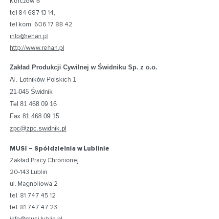
Korczów 6
tel 84 687 13 14,
tel kom. 606 17 88 42
info@rehan.pl
http://www.rehan.pl
Zakład Produkcji Cywilnej w Świdniku Sp. z o.o.
Al. Lotników Polskich 1
21-045 Świdnik
Tel 81 468 09 16
Fax 81 468 09 15
zpc@zpc.swidnik.pl
MUSI – Spółdzielnia w Lublinie
Zakład Pracy Chronionej
20-143 Lublin
ul. Magnoliowa 2
tel. 81 747 45 12
tel. 81 747 47 23