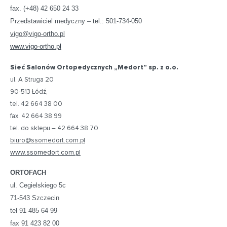
fax. (+48) 42 650 24 33
Przedstawiciel medyczny – tel.: 501-734-050
vigo@vigo-ortho.pl
www.vigo-ortho.pl
Sieć Salonów Ortopedycznych „Medort” sp. z o.o.
ul. A Struga 20
90-513 Łódź,
tel. 42 664 38 00
fax. 42 664 38 99
tel. do sklepu – 42 664 38 70
biuro@ssomedort.com.pl
www.ssomedort.com.pl
ORTOFACH
ul. Cegielskiego 5c
71-543 Szczecin
tel 91 485 64 99
fax 91 423 82 00