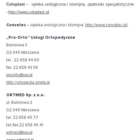
Coloplast
– opieka urologiczna i stomijna, opatrunki specjalistyczne
–
http://www.coloplast.pl
Convatec
– opieka urologiczna i stomijna
http://www.convatec.pl/
„Pro-Orto” Usługi Ortopedyczne
Baśniowa 3
02-349 Warszawa
tel. 22 658 44 60
fax. 22 658 43 56
proorto@wp.pl
http://ortopedia.strefa.pl
ORTMED Sp. z o.o.
ul. Baśniowa 3
02-349 Warszawa
tel. 22 658 45 77
tel./fax 22 658 45 41
ortmed@wp.pl