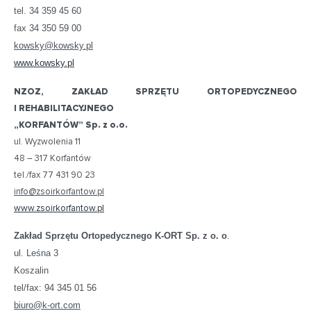
tel. 34 359 45 60
fax 34 350 59 00
kowsky@kowsky.pl
www.kowsky.pl
NZOZ, ZAKŁAD SPRZĘTU ORTOPEDYCZNEGO
I REHABILITACYJNEGO
„KORFANTÓW” Sp. z o.o.
ul. Wyzwolenia 11
48 – 317 Korfantów
tel./fax 77 431 90 23
info@zsoirkorfantow.pl
www.zsoirkorfantow.pl
Zakład Sprzętu Ortopedycznego K-ORT Sp. z o. o
.
ul. Leśna 3
Koszalin
tel/fax: 94 345 01 56
biuro@k-ort.com