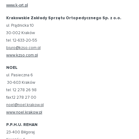
www.k-ort.pl
Krakowskie Zakłady Sprzętu Ortopedycznego Sp. z o.o.
ul. Prądnicka 10
30-002 Kraków
tel. 12-633-20-55
biuro@kzso.com.pl
www.kzso.com.pl
NOEL
ul. Pasieczna 6
30-603 Kraków
tel. 12 278 26 98
fax.12 278 27 00
noel@noel.krakow.pl
www.noel.krakow.pl
P.P.H.U. REHAN
23-400 Biłgoraj