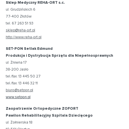
Sklep Medyczny REHA-ORT s.c.
ul. Grudzińskich 6
77-400 Złotów
tel. 67 263 51 93
sklep@reha-ort.pl
http://www.reha-ort.pl
SET-PON Setlak Edmund
Produkcja i Dystrybucja Sprzętu dla Niepełnosprawnych
ul. Żniwna 17
38-200 Jasło
tel./fax: 13 445 50 27
tel./fax: 13 446 32 11
biuro@setpon.pl
www.setpon.pl
Zaopatrzenie Ortopedyczne ZOFORT
Pawilon Rehabilitacyjny Szpitala Dziecięcego
ul. Żołnierska 18