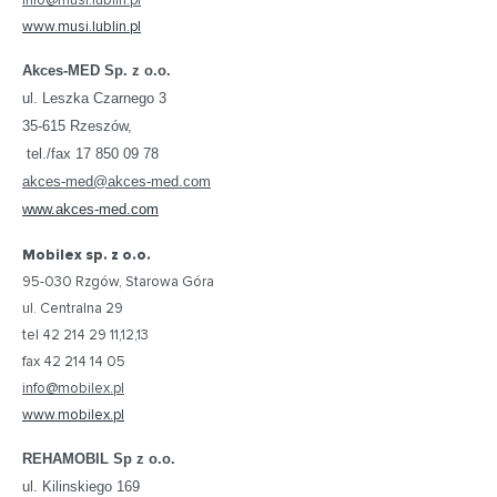
info@musi.lublin.pl
www.musi.lublin.pl
Akces-MED Sp. z o.o.
ul. Leszka Czarnego 3
35-615 Rzeszów,
tel./fax 17 850 09 78
akces-med@akces-med.com
www.akces-med.com
Mobilex sp. z o.o.
95-030 Rzgów, Starowa Góra
ul. Centralna 29
tel 42 214 29 11,12,13
fax 42 214 14 05
info@mobilex.pl
www.mobilex.pl
REHAMOBIL Sp z o.o.
ul. Kilinskiego 169