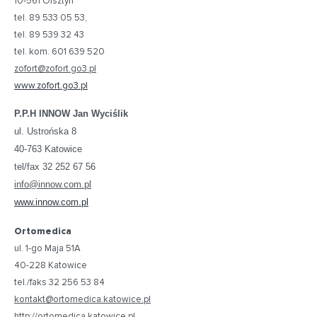
10-561 Olsztyn
tel. 89 533 05 53,
tel. 89 539 32 43
tel. kom. 601 639 520
zofort@zofort.go3.pl
www.zofort.go3.pl
P.P.H INNOW Jan Wyciślik
ul. Ustrońska 8
40-763 Katowice
tel/fax 32 252 67 56
info@innow.com.pl
www.innow.com.pl
Ortomedica
ul. 1-go Maja 51A
40-228 Katowice
tel./faks 32 256 53 84
kontakt@ortomedica.katowice.pl
http://ortomedica.katowice.pl