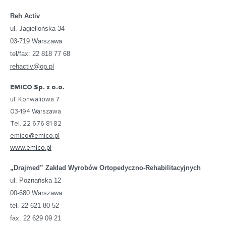
Reh Activ
ul. Jagiellońska 34
03-719 Warszawa
tel/fax: 22 818 77 68
rehactiv@op.pl
EMICO Sp. z o.o.
ul. Konwaliowa 7
03-194 Warszawa
Tel. 22 676 81 82
emico@emico.pl
www.emico.pl
„Drajmed” Zakład Wyrobów Ortopedyczno-Rehabilitacyjnych
ul. Poznańska 12
00-680 Warszawa
tel. 22 621 80 52
fax. 22 629 09 21