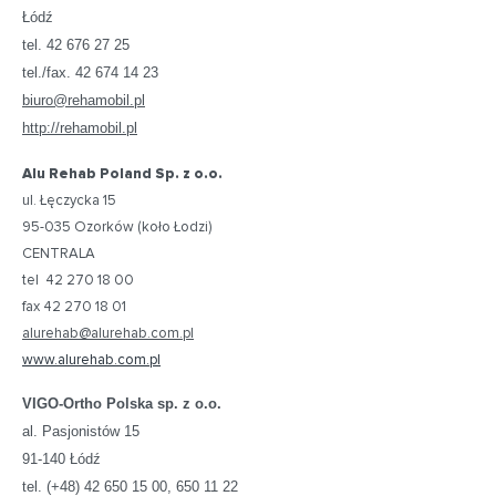
Łódź
tel. 42 676 27 25
tel./fax. 42 674 14 23
biuro@rehamobil.pl
http://rehamobil.pl
Alu Rehab Poland Sp. z o.o.
ul. Łęczycka 15
95-035 Ozorków (koło Łodzi)
CENTRALA
tel 42 270 18 00
fax 42 270 18 01
alurehab@alurehab.com.pl
www.alurehab.com.pl
VIGO-Ortho Polska sp. z o.o.
al. Pasjonistów 15
91-140 Łódź
tel. (+48) 42 650 15 00, 650 11 22