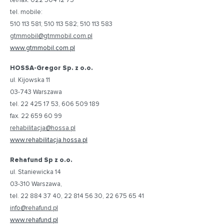
tel/fax: 022 504 12 75
tel. mobile:
510 113 581; 510 113 582; 510 113 583
gtmmobil@gtmmobil.com.pl
www.gtmmobil.com.pl
HOSSA-Gregor Sp. z o.o.
ul. Kijowska 11
03-743 Warszawa
tel. 22 425 17 53, 606 509 189
fax. 22 659 60 99
rehabilitacja@hossa.pl
www.rehabilitacja.hossa.pl
Rehafund Sp z o.o.
ul. Staniewicka 14
03-310 Warszawa,
tel. 22 884 37 40, 22 814 56 30, 22 675 65 41
info@rehafund.pl
www.rehafund.pl