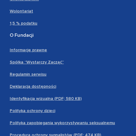
Wolontariat
1,5 % podatku
O Fundacji
Informacje prawne
Spółka “Wystarczy Zacząć”
Regulamin serwisu
Deklaracja dostępności
Identyfikacja wizualna (PDF; 580 KB)
Polityka ochrony dzieci
Polityka zapobiegania wykorzystywaniu seksualnemu
Procedura ochrony sygnalistów (PDF; 474 KB)