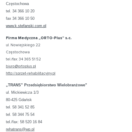
Częstochowa
tel. 34 366 10 20
fax 34 366 10 50
www.k.stefanski.com.pl
Firma Medyczna „ORTO-Plus” s.c.
ul. Nowiejskiego 22
Częstochowa
tel./fax: 34 365 51 52
biuro@ortoplus.pl
http://sprzet-rehabilitacyjny.pl
„TRANS” Przedsiębiorstwo Wielobranżowe”
ul. Mickiewicza 1/3
80-425 Gdańsk
tel. 58 341 52 85
tel. 58 344 75 54
tel./fax: 58 520 16 84
rehatrans@wp.pl