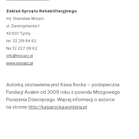
Zakład Sprzętu Rehabilitacyjnego
inż. Stanisław Misiarz
ul. Zwierzyniecka 1
43-100 Tychy
tel 32 219 84 62
fax 32 227 08 62
info@misiarz.pl
www.misiarz.pl
Autorką zestawienia jest Kasia Rocka – podopieczna
Fundacji Avalon od 2009 roku z powodu Mózgowego
Porażenia Dziecięcego. Więcej informacji o autorce
na stronie
http://kasiarocka.w.interia.pl