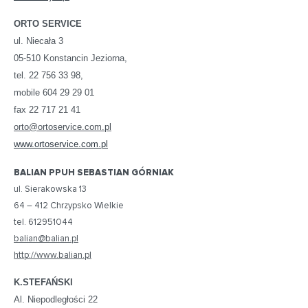
ORTO SERVICE
ul. Niecała 3
05-510 Konstancin Jeziorna,
tel. 22 756 33 98,
mobile 604 29 29 01
fax 22 717 21 41
orto@ortoservice.com.pl
www.ortoservice.com.pl
BALIAN PPUH SEBASTIAN GÓRNIAK
ul. Sierakowska 13
64 – 412 Chrzypsko Wielkie
tel. 612951044
balian@balian.pl
http://www.balian.pl
K.STEFAŃSKI
Al. Niepodległości 22