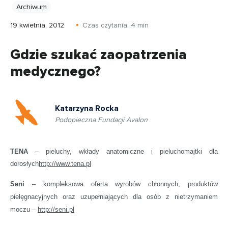
Archiwum
19 kwietnia, 2012
Czas czytania:
4
min
Gdzie szukać zaopatrzenia
medycznego?
Katarzyna Rocka
Podopieczna Fundacji Avalon
TENA
– pieluchy, wkłady anatomiczne i pieluchomajtki dla
dorosłych
http://www.tena.pl
S
eni
– kompleksowa oferta wyrobów chłonnych, produktów
pielęgnacyjnych oraz uzupełniających dla osób z nietrzymaniem
moczu –
http://seni.pl