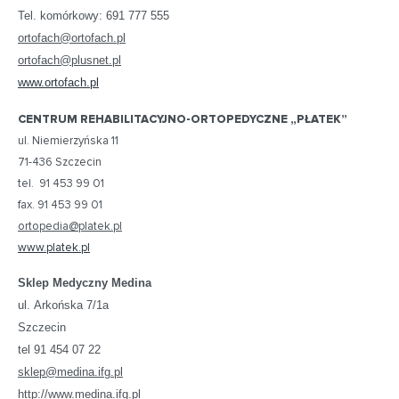
Tel. komórkowy: 691 777 555
ortofach@ortofach.pl
ortofach@plusnet.pl
www.ortofach.pl
CENTRUM REHABILITACYJNO-ORTOPEDYCZNE „PŁATEK”
ul. Niemierzyńska 11
71-436 Szczecin
tel. 91 453 99 01
fax. 91 453 99 01
ortopedia@platek.pl
www.platek.pl
Sklep Medyczny Medina
ul. Arkońska 7/1a
Szczecin
tel 91 454 07 22
sklep@medina.ifg.pl
http://www.medina.ifg.pl