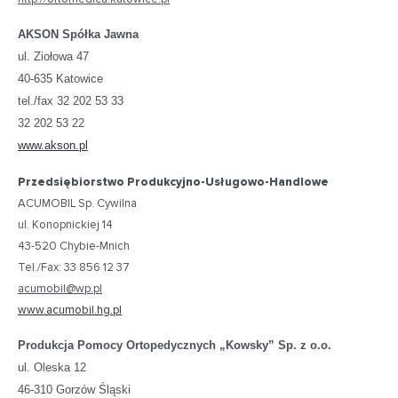
AKSON Spółka Jawna
ul. Ziołowa 47
40-635 Katowice
tel./fax 32 202 53 33
32 202 53 22
www.akson.pl
Przedsiębiorstwo Produkcyjno-Usługowo-Handlowe
ACUMOBIL Sp. Cywilna
ul. Konopnickiej 14
43-520 Chybie-Mnich
Tel./Fax: 33 856 12 37
acumobil@wp.pl
www.acumobil.hg.pl
Produkcja Pomocy Ortopedycznych „Kowsky” Sp. z o.o.
ul. Oleska 12
46-310 Gorzów Śląski