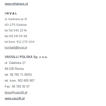
www.rehatrans.pl
I N V A L
ul. Karłowicza 21
80-275 Gdańsk
tel 58 345 23 16
fax 58 341 59 98
tel.kom. 512 275 004
kontakt@inval.pl
VASSILLI POLSKA Sp. z o.o.
ul. Gdańska 17
84-230 Rumia
tel. 58 765 71 00/01
tel. kom. 502 605 907
Fax: 58 783 35 07
biuro@vassilli.pl
www.vassilli.pl