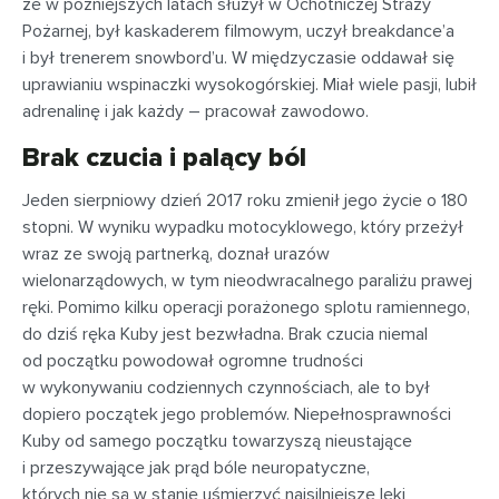
że w późniejszych latach służył w Ochotniczej Straży
Pożarnej, był kaskaderem filmowym, uczył breakdance’a
i był trenerem snowbord’u. W międzyczasie oddawał się
uprawianiu wspinaczki wysokogórskiej. Miał wiele pasji, lubił
adrenalinę i jak każdy – pracował zawodowo.
Brak czucia i palący ból
Jeden sierpniowy dzień 2017 roku zmienił jego życie o 180
stopni. W wyniku wypadku motocyklowego, który przeżył
wraz ze swoją partnerką, doznał urazów
wielonarządowych, w tym nieodwracalnego paraliżu prawej
ręki. Pomimo kilku operacji porażonego splotu ramiennego,
do dziś ręka Kuby jest bezwładna. Brak czucia niemal
od początku powodował ogromne trudności
w wykonywaniu codziennych czynnościach, ale to był
dopiero początek jego problemów. Niepełnosprawności
Kuby od samego początku towarzyszą nieustające
i przeszywające jak prąd bóle neuropatyczne,
których nie są w stanie uśmierzyć najsilniejsze leki