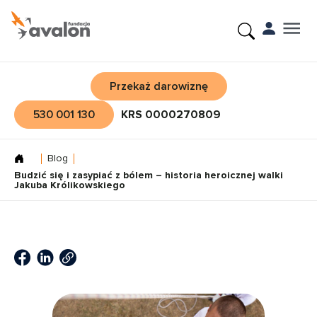
Przekaż darowiznę
530 001 130
KRS 0000270809
Blog
Budzić się i zasypiać z bólem – historia heroicznej walki
Jakuba Królikowskiego