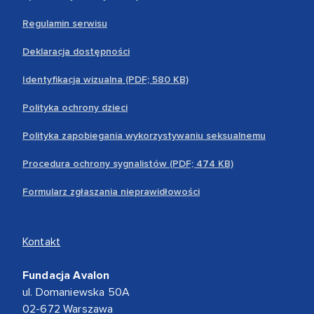
Regulamin serwisu
Deklaracja dostępności
Identyfikacja wizualna (PDF; 580 KB)
Polityka ochrony dzieci
Polityka zapobiegania wykorzystywaniu seksualnemu
Procedura ochrony sygnalistów (PDF; 474 KB)
Formularz zgłaszania nieprawidłowości
Kontakt
Fundacja Avalon
ul. Domaniewska 50A
02-672 Warszawa