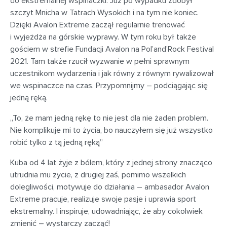
do ekstremalnej wspinaczki. Już po wypadku zdobył
szczyt Mnicha w Tatrach Wysokich i na tym nie koniec.
Dzięki Avalon Extreme zaczął regularnie trenować
i wyjeżdża na górskie wyprawy. W tym roku był także
gościem w strefie Fundacji Avalon na Pol’and’Rock Festival
2021. Tam także rzucił wyzwanie w pełni sprawnym
uczestnikom wydarzenia i jak równy z równym rywalizował
we wspinaczce na czas. Przypomnijmy – podciągając się
jedną ręką.
„To, że mam jedną rękę to nie jest dla nie żaden problem.
Nie komplikuje mi to życia, bo nauczyłem się już wszystko
robić tylko z tą jedną ręką”
Kuba od 4 lat żyje z bólem, który z jednej strony znacząco
utrudnia mu życie, z drugiej zaś, pomimo wszelkich
dolegliwości, motywuje do działania – ambasador Avalon
Extreme pracuje, realizuje swoje pasje i uprawia sport
ekstremalny. I inspiruje, udowadniając, że aby cokolwiek
zmienić – wystarczy zacząć!