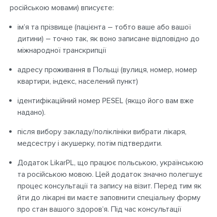
російською мовами) вписуєте:
ім’я та прізвище (пацієнта – тобто ваше або вашої
дитини) – точно так, як воно записане відповідно до
міжнародної транскрипції
адресу проживання в Польщі (вулиця, номер, номер
квартири, індекс, населений пункт)
ідентифікаційний номер PESEL (якщо його вам вже
надано).
після вибору закладу/поліклініки вибрати лікаря,
медсестру і акушерку, потім підтвердити.
Додаток LikarPL, що працює польською, українською
та російською мовою. Цей додаток значно полегшує
процес консультації та запису на візит. Перед тим як
йти до лікарні ви маєте заповнити спеціальну форму
про стан вашого здоров’я. Під час консультації