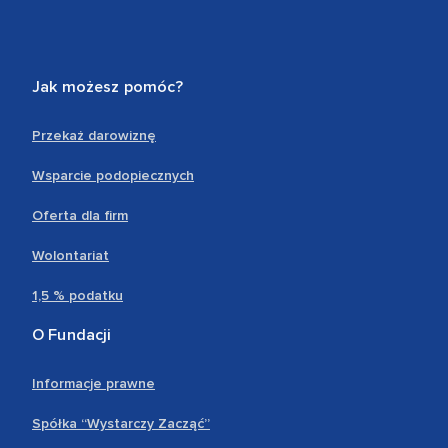
Jak możesz pomóc?
Przekaż darowiznę
Wsparcie podopiecznych
Oferta dla firm
Wolontariat
1,5 % podatku
O Fundacji
Informacje prawne
Spółka “Wystarczy Zacząć”