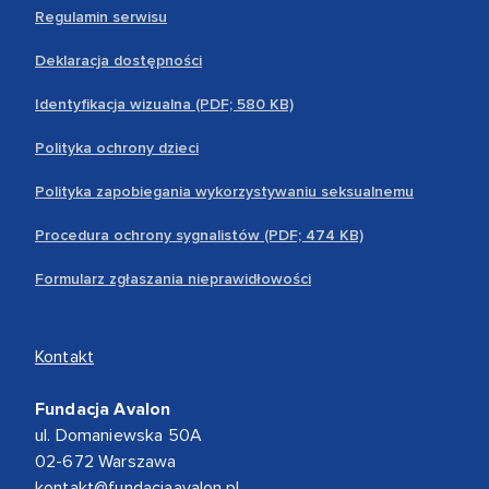
Regulamin serwisu
Deklaracja dostępności
Identyfikacja wizualna (PDF; 580 KB)
Polityka ochrony dzieci
Polityka zapobiegania wykorzystywaniu seksualnemu
Procedura ochrony sygnalistów (PDF; 474 KB)
Formularz zgłaszania nieprawidłowości
Kontakt
Fundacja Avalon
ul. Domaniewska 50A
02-672 Warszawa
kontakt@fundacjaavalon.pl