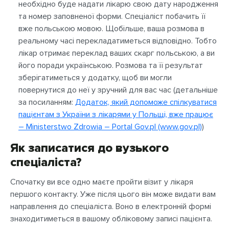
необхідно буде надати лікарю свою дату народження
та номер заповненої форми. Спеціаліст побачить її
вже польською мовою. Щобільше, ваша розмова в
реальному часі перекладатиметься відповідно. Тобто
лікар отримає переклад ваших скарг польською, а ви
його поради українською. Розмова та її результат
зберігатиметься у додатку, щоб ви могли
повернутися до неї у зручний для вас час (детальніше
за посиланням:
Додаток, який допоможе спілкуватися
пацієнтам з України з лікарями у Польщі, вже працює
– Ministerstwo Zdrowia – Portal Gov.pl (www.gov.pl)
)
Як записатися до вузького
спеціаліста?
Спочатку ви все одно маєте пройти візит у лікаря
першого контакту. Уже після цього він може видати вам
направлення до спеціаліста. Воно в електронній формі
знаходитиметься в вашому обліковому записі пацієнта.