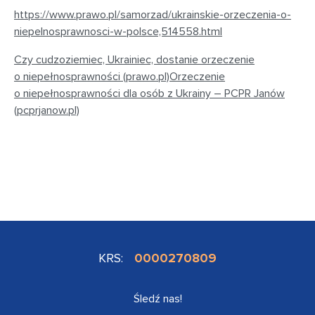
https://www.prawo.pl/samorzad/ukrainskie-orzeczenia-o-
niepelnosprawnosci-w-polsce,514558.html
Czy cudzoziemiec, Ukrainiec, dostanie orzeczenie
o niepełnosprawności (prawo.pl)
Orzeczenie
o niepełnosprawności dla osób z Ukrainy – PCPR Janów
(pcprjanow.pl)
KRS:
0000270809
Śledź nas!