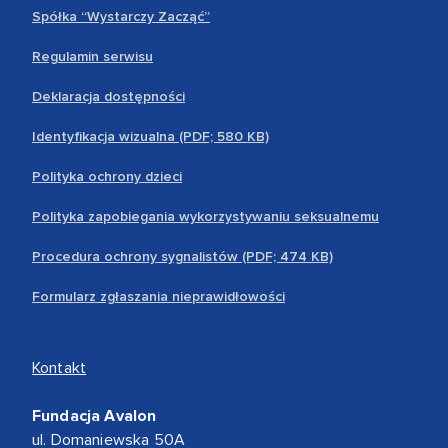
Spółka “Wystarczy Zacząć”
Regulamin serwisu
Deklaracja dostępności
Identyfikacja wizualna (PDF; 580 KB)
Polityka ochrony dzieci
Polityka zapobiegania wykorzystywaniu seksualnemu
Procedura ochrony sygnalistów (PDF; 474 KB)
Formularz zgłaszania nieprawidłowości
Kontakt
Fundacja Avalon
ul. Domaniewska 50A