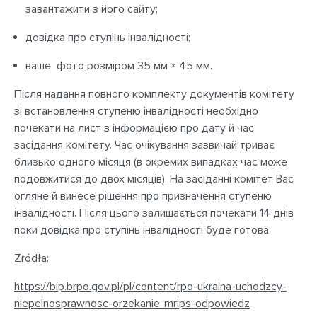
завантажити з його сайту;
довідка про ступінь інвалідності;
ваше фото розміром 35 мм × 45 мм.
Після надання повного комплекту документів комітету
зі встановлення ступеню інвалідності необхідно
почекати на лист з інформацією про дату й час
засідання комітету. Час очікування зазвичай триває
близько одного місяця (в окремих випадках час може
подовжитися до двох місяців). На засіданні комітет Вас
огляне й винесе рішення про призначення ступеню
інвалідності. Після цього залишається почекати 14 днів
поки довідка про ступінь інвалідності буде готова.
Zródła:
https://bip.brpo.gov.pl/pl/content/rpo-ukraina-uchodzcy-
niepelnosprawnosc-orzekanie-mrips-odpowiedz