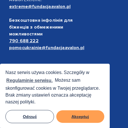
extreme@fundacjaavalon.pl
Безкоштовна інфолінія для
біженців з обмеженими
можливостями
790 688 222
pomocukrainie@fundacjaavalon.pl
Bezpieczne płatności
Nasz serwis używa cookies. Szczegóły w
Regulaminie serwisu.
Możesz sam
skonfigurować cookies w Twojej przeglądarce.
Brak zmiany ustawień oznacza akceptację
naszej polityki.
Odrzuć
Akceptuj
© 2012 - 2026 Fundacja Avalon