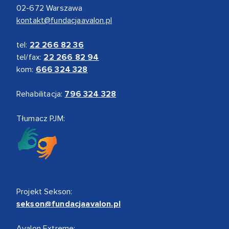
02-672 Warszawa
kontakt@fundacjaavalon.pl
tel:
22 266 82 36
tel/fax:
22 266 82 94
kom:
666 324 328
Rehabilitacja:
796 324 328
Tłumacz PJM:
Projekt Sekson:
sekson@fundacjaavalon.pl
Avalon Extreme: