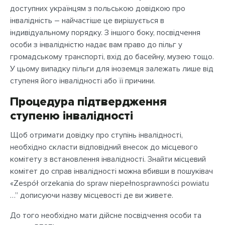
доступних українцям з польською довідкою про
інвалідність – найчастіше це вирішується в
індивідуальному порядку. З іншого боку, посвідчення
особи з інвалідністю надає вам право до пільг у
громадському транспорті, вхід до басейну, музею тощо.
У цьому випадку пільги для іноземця залежать лише від
ступеня його інвалідності або її причини.
Процедура підтвердження
ступеню інвалідності
Щоб отримати довідку про ступінь інвалідності,
необхідно скласти відповідний внесок до місцевого
комітету з встановлення інвалідності. Знайти місцевий
комітет до справ інвалідності можна вбивши в пошуківач
«Zespół orzekania do spraw niepełnosprawności powiatu
…” дописуючи назву місцевості де ви живете.
До того необхідно мати дійсне посвідчення особи та