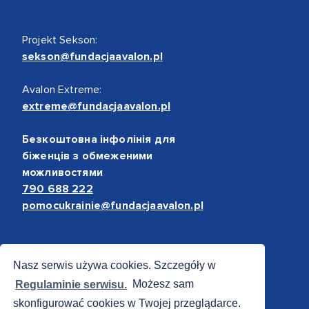
Projekt Sekson:
sekson@fundacjaavalon.pl
Avalon Extreme:
extreme@fundacjaavalon.pl
Безкоштовна інфолінія для
біженців з обмеженими
можливостями
790 688 222
pomocukrainie@fundacjaavalon.pl
Bezpieczne płatności
Nasz serwis używa cookies. Szczegóły w
Regulaminie serwisu.
Możesz sam
skonfigurować cookies w Twojej przeglądarce.