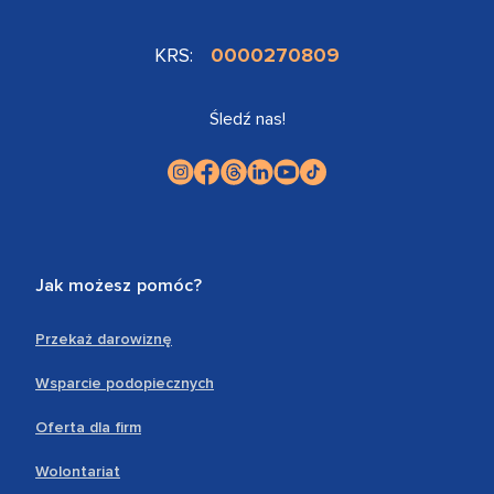
KRS:
0000270809
Śledź nas!
Jak możesz pomóc?
Przekaż darowiznę
Wsparcie podopiecznych
Oferta dla firm
Wolontariat