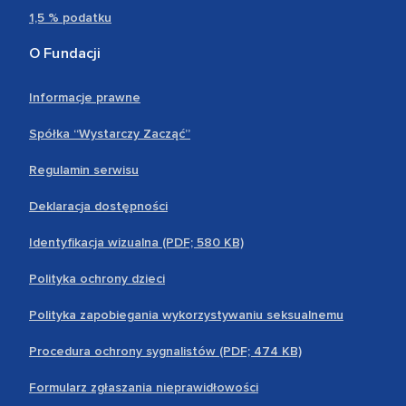
1,5 % podatku
O Fundacji
Informacje prawne
Spółka “Wystarczy Zacząć”
Regulamin serwisu
Deklaracja dostępności
Identyfikacja wizualna (PDF; 580 KB)
Polityka ochrony dzieci
Polityka zapobiegania wykorzystywaniu seksualnemu
Procedura ochrony sygnalistów (PDF; 474 KB)
Formularz zgłaszania nieprawidłowości