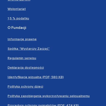
Wolontariat
1,5 % podatku
O Fundacji
Informacje prawne
Spółka “Wystarczy Zacząć”
Regulamin serwisu
Deklaracja dostępności
Identyfikacja wizualna (PDF; 580 KB)
Polityka ochrony dzieci
Polityka zapobiegania wykorzystywaniu seksualnemu
Procedura ochrony sygnalistów (PDF; 474 KB)