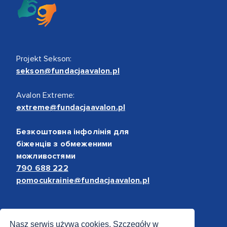
Projekt Sekson:
sekson@fundacjaavalon.pl
Avalon Extreme:
extreme@fundacjaavalon.pl
Безкоштовна інфолінія для
біженців з обмеженими
можливостями
790 688 222
pomocukrainie@fundacjaavalon.pl
Bezpieczne płatności
Nasz serwis używa cookies. Szczegóły w