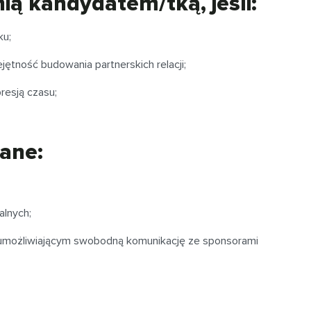
ą kandydatem/tką, jeśli:
ku;
jętność budowania partnerskich relacji;
resją czasu;
ane:
alnych;
 umożliwiającym swobodną komunikację ze sponsorami