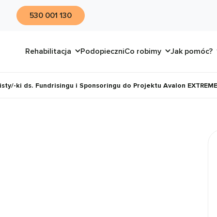
530 001 130
Rehabilitacja
Podopieczni
Co robimy
Jak pomóc?
sty/-ki ds. Fundrisingu i Sponsoringu do Projektu Avalon EXTREM