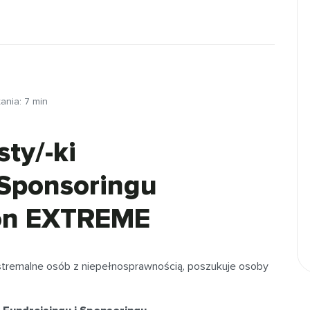
tania:
7
min
ty/-ki
 Sponsoringu
lon EXTREME
stremalne osób z niepełnosprawnością, poszukuje osoby