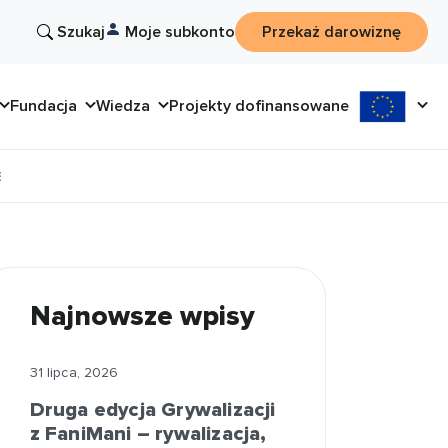
Szukaj
Moje subkonto
Przekaż darowiznę
Fundacja
Wiedza
Projekty dofinansowane
E
Najnowsze wpisy
31 lipca, 2026
Druga edycja Grywalizacji
z FaniMani – rywalizacja,