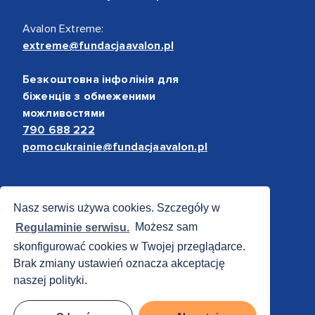
Avalon Extreme:
extreme@fundacjaavalon.pl
Безкоштовна інфолінія для
біженців з обмеженими
можливостями
790 688 222
pomocukrainie@fundacjaavalon.pl
Bezpieczne płatności
Nasz serwis używa cookies. Szczegóły w
Regulaminie serwisu.
Możesz sam
skonfigurować cookies w Twojej przeglądarce.
Brak zmiany ustawień oznacza akceptację
naszej polityki.