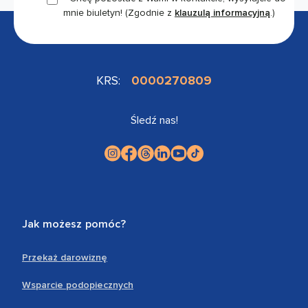
mnie biuletyn!
(Zgodnie z
klauzulą informacyjną
.)
KRS:
0000270809
Śledź nas!
Jak możesz pomóc?
Przekaż darowiznę
Wsparcie podopiecznych