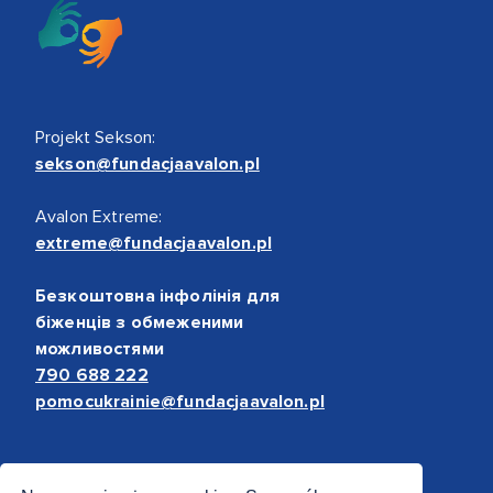
Projekt Sekson:
sekson@fundacjaavalon.pl
Avalon Extreme:
extreme@fundacjaavalon.pl
Безкоштовна інфолінія для
біженців з обмеженими
можливостями
790 688 222
pomocukrainie@fundacjaavalon.pl
Bezpieczne płatności