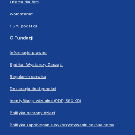
Oferta dla firm
Wolontariat
1,5 % podatku
O Fundacji
Informacje prawne
Spółka “Wystarczy Zacząć”
Regulamin serwisu
Deklaracja dostępności
Identyfikacja wizualna (PDF; 580 KB)
Polityka ochrony dzieci
Polityka zapobiegania wykorzystywaniu seksualnemu