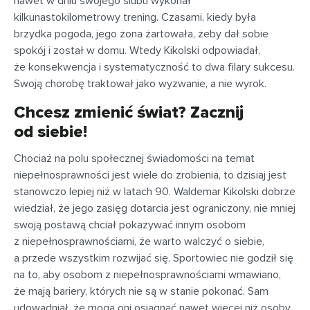
nawet w dniu swojego ślubu wykonał
kilkunastokilometrowy trening. Czasami, kiedy była
brzydka pogoda, jego żona żartowała, żeby dał sobie
spokój i został w domu. Wtedy Kikolski odpowiadał,
że konsekwencja i systematyczność to dwa filary sukcesu.
Swoją chorobę traktował jako wyzwanie, a nie wyrok.
Chcesz zmienić świat? Zacznij
od siebie!
Chociaż na polu społecznej świadomości na temat
niepełnosprawności jest wiele do zrobienia, to dzisiaj jest
stanowczo lepiej niż w latach 90. Waldemar Kikolski dobrze
wiedział, że jego zasięg dotarcia jest ograniczony, nie mniej
swoją postawą chciał pokazywać innym osobom
z niepełnosprawnościami, że warto walczyć o siebie,
a przede wszystkim rozwijać się. Sportowiec nie godził się
na to, aby osobom z niepełnosprawnościami wmawiano,
że mają bariery, których nie są w stanie pokonać. Sam
udowadniał, że mogą oni osiągnąć nawet więcej niż osoby