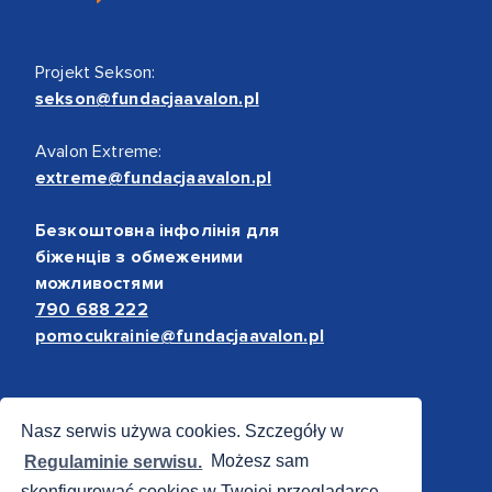
Projekt Sekson:
sekson@fundacjaavalon.pl
Avalon Extreme:
extreme@fundacjaavalon.pl
Безкоштовна інфолінія для
біженців з обмеженими
можливостями
790 688 222
pomocukrainie@fundacjaavalon.pl
Bezpieczne płatności
Nasz serwis używa cookies. Szczegóły w
Regulaminie serwisu.
Możesz sam
skonfigurować cookies w Twojej przeglądarce.